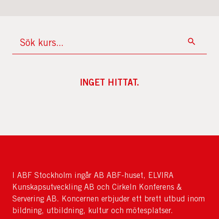
INGET HITTAT.
I ABF Stockholm ingår AB ABF-huset, ELVIRA
Kunskapsutveckling AB och Cirkeln Konferens &
Servering AB. Koncernen erbjuder ett brett utbud inom
bildning, utbildning, kultur och mötesplatser.