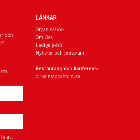
LÄNKAR
Organisation
er och
Om Oss
e?
Lediga jobb
Nyheter och pressrum
Restaurang och konferens:
lem
cirkelnstockholm.se
te att