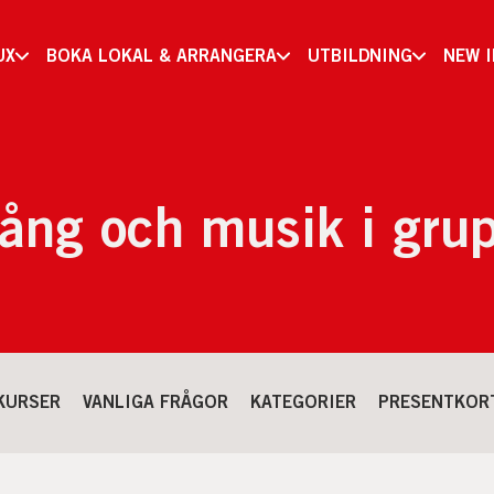
UX
BOKA LOKAL & ARRANGERA
UTBILDNING
NEW 
ång och musik i gru
KURSER
VANLIGA FRÅGOR
KATEGORIER
PRESENTKOR