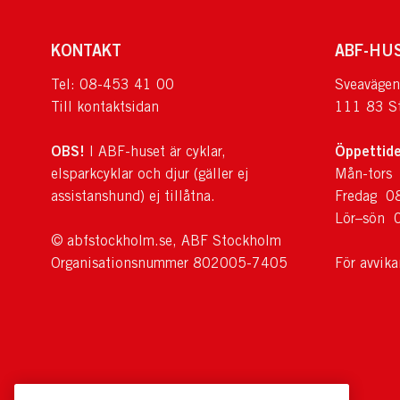
KONTAKT
ABF-HU
Tel: 08-453 41 00
Sveavägen
Till kontaktsidan
111 83 S
OBS!
Öppettide
I ABF-huset är cyklar,
elsparkcyklar och djur (gäller ej
Mån-tors
assistanshund) ej tillåtna.
Fredag 0
Lör–sön 
© abfstockholm.se, ABF Stockholm
Organisationsnummer 802005-7405
För avvik