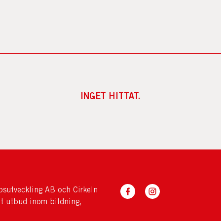
INGET HITTAT.
sutveckling AB och Cirkeln
tt utbud inom bildning,