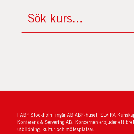
I ABF Stockholm ingår AB ABF-huset, ELVIRA Kunskap
Konferens & Servering AB. Koncernen erbjuder ett bre
utbildning, kultur och mötesplatser.