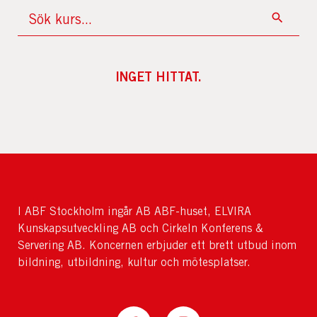
INGET HITTAT.
I ABF Stockholm ingår AB ABF-huset, ELVIRA
Kunskapsutveckling AB och Cirkeln Konferens &
Servering AB. Koncernen erbjuder ett brett utbud inom
bildning, utbildning, kultur och mötesplatser.