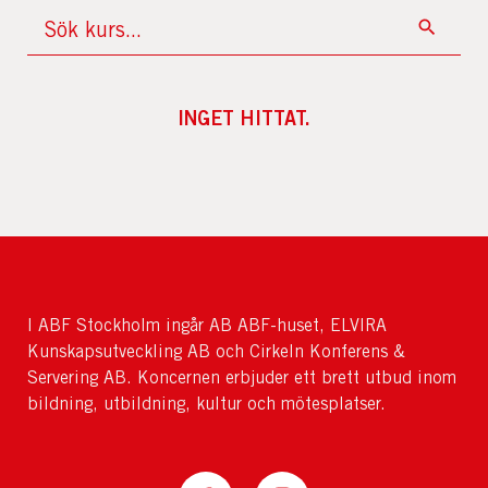
INGET HITTAT.
I ABF Stockholm ingår AB ABF-huset, ELVIRA
Kunskapsutveckling AB och Cirkeln Konferens &
Servering AB. Koncernen erbjuder ett brett utbud inom
bildning, utbildning, kultur och mötesplatser.