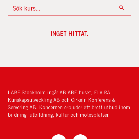
INGET HITTAT.
I ABF Stockholm ingår AB ABF-huset, ELVIRA
Kunskapsutveckling AB och Cirkeln Konferens &
Servering AB. Koncernen erbjuder ett brett utbud inom
bildning, utbildning, kultur och mötesplatser.