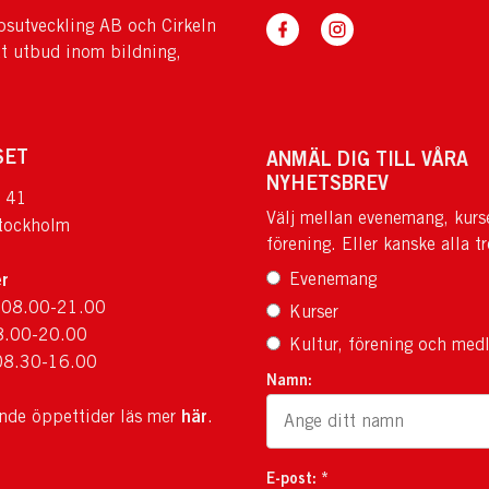
sutveckling AB och Cirkeln
tt utbud inom bildning,
SET
ANMÄL DIG TILL VÅRA
NYHETSBREV
 41
Välj mellan evenemang, kurs
tockholm
förening. Eller kanske alla tr
r
Evenemang
 08.00-21.00
Kurser
8.00-20.00
Kultur, förening och med
08.30-16.00
Namn:
här
ande öppettider läs mer
.
E-post: *