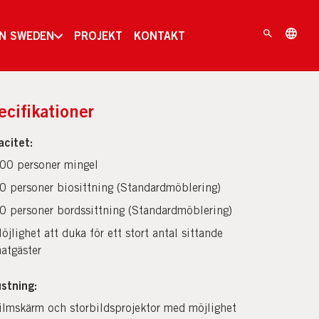
IN SWEDEN
PROJEKT
KONTAKT
ecifikationer
acitet:
00 personer mingel
0 personer biosittning (Standardmöblering)
0 personer bordssittning (Standardmöblering)
öjlighet att duka för ett stort antal sittande
atgäster
stning:
ilmskärm och storbildsprojektor med möjlighet