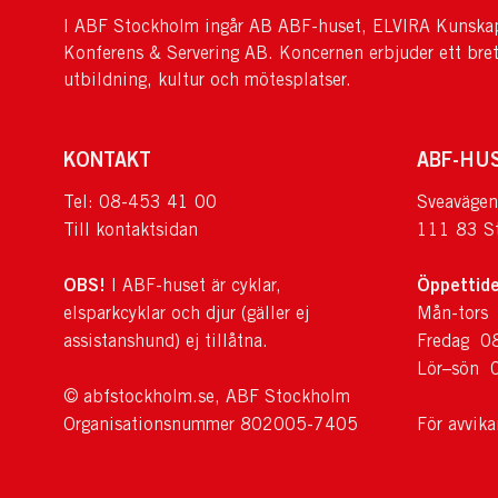
I ABF Stockholm ingår AB ABF-huset, ELVIRA Kunskap
Konferens & Servering AB. Koncernen erbjuder ett bre
utbildning, kultur och mötesplatser.
KONTAKT
ABF-HU
Tel: 08-453 41 00
Sveavägen
Till kontaktsidan
111 83 S
OBS!
Öppettide
I ABF-huset är cyklar,
elsparkcyklar och djur (gäller ej
Mån-tors
assistanshund) ej tillåtna.
Fredag 0
Lör–sön 
© abfstockholm.se, ABF Stockholm
Organisationsnummer 802005-7405
För avvik