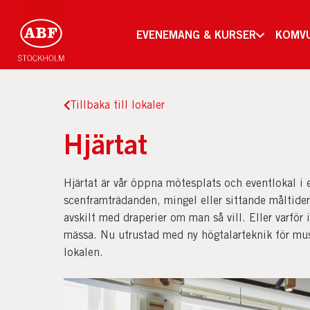
EVENEMANG & KURSER
KOMV
Tillbaka till lokaler
Hjärtat
Hjärtat är vår öppna mötesplats och eventlokal i e
scenframträdanden, mingel eller sittande måltider.
avskilt med draperier om man så vill. Eller varför
mässa. Nu utrustad med ny högtalarteknik för mu
lokalen.