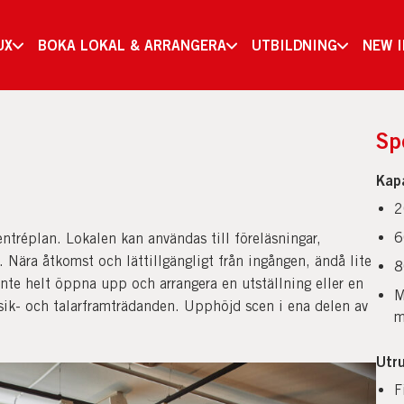
UX
BOKA LOKAL & ARRANGERA
UTBILDNING
NEW 
Sp
Kap
2
6
ntréplan. Lokalen kan användas till föreläsningar,
 Nära åtkomst och lättillgängligt från ingången, ändå lite
8
 inte helt öppna upp och arrangera en utställning eller en
M
sik- och talarframträdanden. Upphöjd scen i ena delen av
m
Utru
F