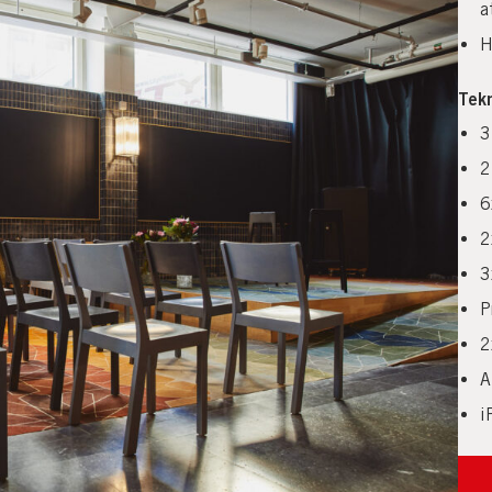
a
H
Tekn
3
2
6
2
3
P
2
A
i