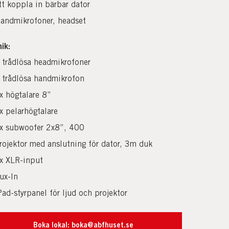
tt koppla in bärbar dator
andmikrofoner, headset
ik:
 trådlösa headmikrofoner
 trådlösa handmikrofon
x högtalare 8”
x pelarhögtalare
x subwoofer 2x8”, 400
rojektor med anslutning för dator, 3m duk
x XLR-input
ux-In
Pad-styrpanel för ljud och projektor
Boka lokal: boka@abfhuset.se