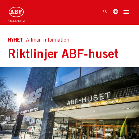
NYHET
Allmän information
Riktlinjer ABF-huset