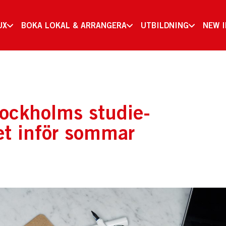
UX
BOKA LOKAL & ARRANGERA
UTBILDNING
NEW 
tockholms studie-
et inför sommar