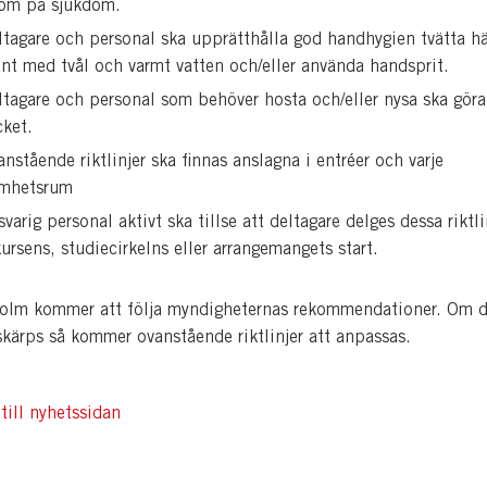
om på sjukdom.
ltagare och personal ska upprätthålla god handhygien tvätta h
nt med tvål och varmt vatten och/eller använda handsprit.
ltagare och personal som behöver hosta och/eller nysa ska göra
ket.
anstående riktlinjer ska finnas anslagna i entréer och varje
amhetsrum
svarig personal aktivt ska tillse att deltagare delges dessa riktli
kursens, studiecirkelns eller arrangemangets start.
olm kommer att följa myndigheternas rekommendationer. Om d
 skärps så kommer ovanstående riktlinjer att anpassas.
till nyhetssidan