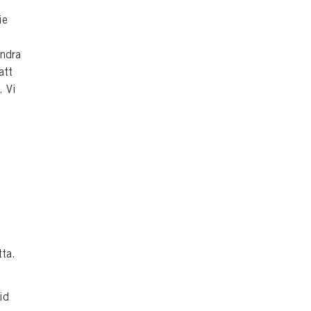
ie
ndra
att
. Vi
tta.
id