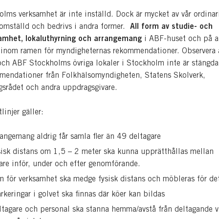
lms verksamhet är inte inställd. Dock är mycket av vår ordinar
All form av studie- och
omställd och bedrivs i andra former.
samhet, lokaluthyrning och arrangemang
i ABF-huset och på a
r inom ramen för myndigheternas rekommendationer. Observera 
ch ABF Stockholms övriga lokaler i Stockholm inte är stängda
mmendationer från Folkhälsomyndigheten, Statens Skolverk,
gsrådet och andra uppdragsgivare.
linjer gäller:
rangemang aldrig får samla fler än 49 deltagare
sisk distans om 1,5 – 2 meter ska kunna upprätthållas mellan
are inför, under och efter genomförande.
m för verksamhet ska medge fysisk distans och möbleras för de
rkeringar i golvet ska finnas där köer kan bildas
ltagare och personal ska stanna hemma/avstå från deltagande v