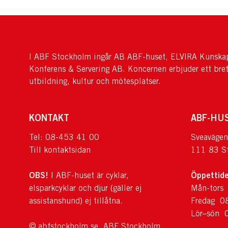
I ABF Stockholm ingår AB ABF-huset, ELVIRA Kunskap
Konferens & Servering AB. Koncernen erbjuder ett bre
utbildning, kultur och mötesplatser.
KONTAKT
ABF-HU
Tel: 08-453 41 00
Sveavägen
Till kontaktsidan
111 83 S
OBS!
Öppettide
I ABF-huset är cyklar,
elsparkcyklar och djur (gäller ej
Mån-tors
assistanshund) ej tillåtna.
Fredag 0
Lör–sön 
© abfstockholm.se, ABF Stockholm