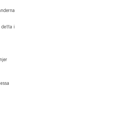
änderna
 detta i
njer
essa