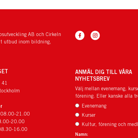
sutveckling AB och Cirkeln
tt utbud inom bildning,
SET
ANMÄL DIG TILL VÅRA
NYHETSBREV
 41
Välj mellan evenemang, kurs
tockholm
förening. Eller kanske alla tr
r
Evenemang
 08.00-21.00
Kurser
8.00-20.00
Kultur, förening och med
08.30-16.00
Namn: