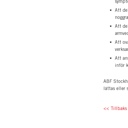
sympt
Att de
noggra
Att de
armvec
Att ov
verks
Att an
inför 
ABF Stockh
lättas eller
<< Tillbaks 