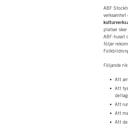
ABF Stockho
verksamhet 
kulturverk
platser ske
ABF-huset o
följer reko
Folkbildnin
Följande rikt
Att ar
Att fy
deltag
Att ru
Att ma
Att de