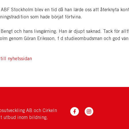
 ABF Stockholm blev en tid då han lärde oss att återknyta kon
ningstradition som hade börjat förtvina.
 Bengt och hans livsgärning. Han är djupt saknad. Tack för allt
olm genom Göran Eriksson, f d studieombudsman och god vän
till nyhetssidan
sutveckling AB och Cirkeln
tt utbud inom bildning,