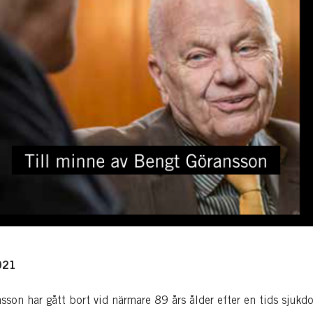
021
sson har gått bort vid närmare 89 års ålder efter en tids sjukd