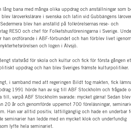
 lång bana med många olika uppdrag och anställningar som b
blev läroverkslärare i svenska och latin vid Gubbängens lärover
Sedermera blev han anställd på folkrörelsernas rese- och
etag RESO och chef för Folketshusföreningarna i Sverige. Unde
 han ordförande i ABF-förbundet och han förblev livet igeno
nykterhetsrörelsen och logen i Älvsjö.
ngt statsråd för skola och kultur och fick för första gången et
olitiskt uppdrag och han blev Sveriges främste kulturpolitiker.
engt, i samband med att regeringen Bildt tog makten, fick lämna
pdrag 1991 hörde han av sig till ABF Stockholm och frågade 
a till, varpå ABF Stockholm svarade: mycket gärna! Sedan ble
 än 20 år och genomförde uppemot 700 föreläsningar, seminari
m. Han var alltid positiv, lättillgänglig och hade en underbar 
 de seminarier han ledde med en mycket klok och underfundig
om lyfte hela seminariet.