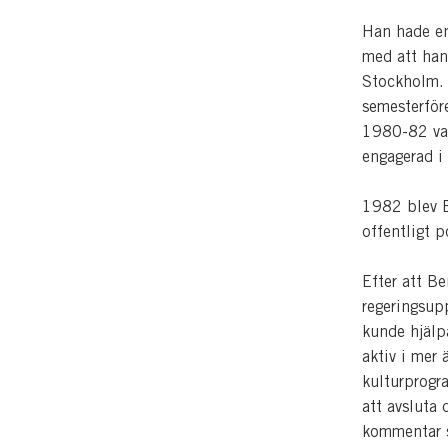
Han hade en
med att han 
Stockholm. 
semesterför
1980-82 var
engagerad i 
1982 blev Be
offentligt p
Efter att B
regeringsup
kunde hjälp
aktiv i mer
kulturprogra
att avsluta
kommentar s