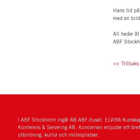
Hans tid på
med en bild
All heder åt
ABF Stockh
<< Tillbaks 
I ABF Stockholm ingår AB ABF-huset, ELVIRA Kunskap
Konferens & Servering AB. Koncernen erbjuder ett bre
utbildning, kultur och mötesplatser.