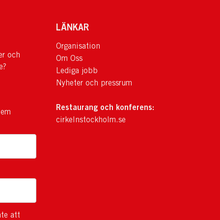
LÄNKAR
Organisation
er och
Om Oss
e?
Lediga jobb
Nyheter och pressrum
Restaurang och konferens:
lem
cirkelnstockholm.se
te att