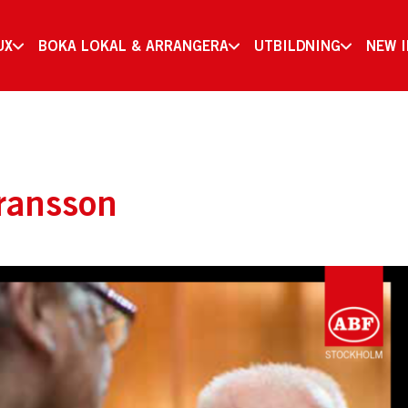
UX
BOKA LOKAL & ARRANGERA
UTBILDNING
NEW 
ransson