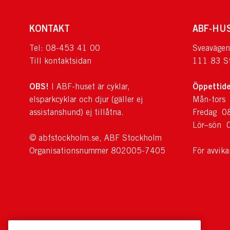
KONTAKT
ABF-HU
Tel: 08-453 41 00
Sveavägen
Till kontaktsidan
111 83 S
OBS!
Öppettide
I ABF-huset är cyklar,
elsparkcyklar och djur (gäller ej
Mån-tors
assistanshund) ej tillåtna.
Fredag 0
Lör–sön 
© abfstockholm.se, ABF Stockholm
Organisationsnummer 802005-7405
För avvik