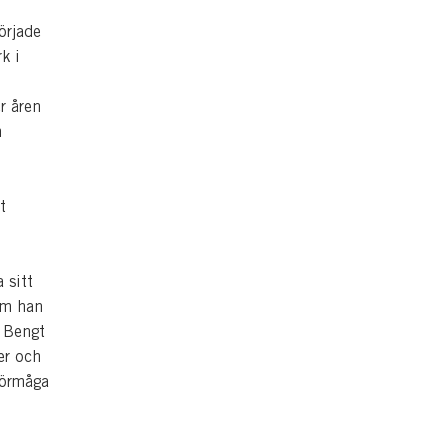
örjade
k i
r åren
m
t
 sitt
om han
v Bengt
er och
förmåga