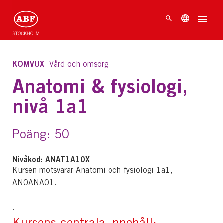
KOMVUX
Vård och omsorg
Anatomi & fysiologi,
nivå 1a1
Poäng: 50
Nivåkod: ANAT1A10X
Kursen motsvarar Anatomi och fysiologi 1a1,
AN0ANA01.
.
Kursens centrala innehåll: