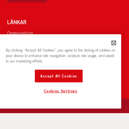
LÄNKAR
Organisation
Om Oss
Lediga jobb
By clicking “Accept All Cookies”, you agree to the storing of cookies on
Nyheter och pressrum
your device to enhance site navigation, analyze site usage, and assist
in our marketing efforts.
Restaurang och konferens:
cirkelnstockholm.se
Accept All Cookies
Cookies Settings