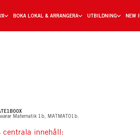
UX
BOKA LOKAL & ARRANGERA
UTBILDNING
NEW 
MATE1B00X
svarar Matematik 1b, MATMAT01b.
 centrala innehåll: