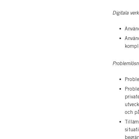
Digitala verk
Använd
Använd
komple
Problemlösn
Proble
Proble
privat
utveck
och p
Tilläm
situat
begrän