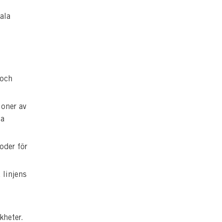
ala
 och
oner av
la
oder för
 linjens
kheter.