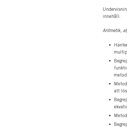
Undervisnin
innehåll:
Aritmetik, a
Hanter
multip
Begrep
funkti
metode
Metode
att lö
Begrep
ekvati
Metode
Begrep