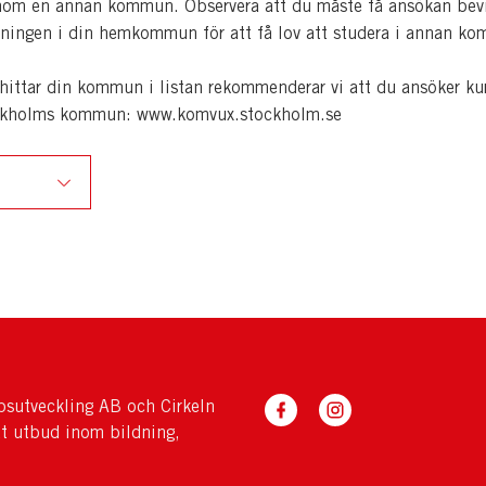
om en annan kommun. Observera att du måste få ansökan bevi
ningen i din hemkommun för att få lov att studera i annan k
hittar din kommun i listan rekommenderar vi att du ansöker ku
kholms kommun: www.komvux.stockholm.se
sutveckling AB och Cirkeln
tt utbud inom bildning,