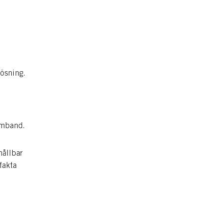
lösning.
amband.
hållbar
fakta