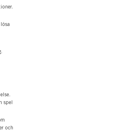
ioner.
 lösa
g.
else.
m spel
nom
er och