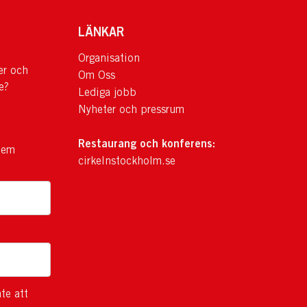
LÄNKAR
Organisation
er och
Om Oss
e?
Lediga jobb
Nyheter och pressrum
Restaurang och konferens:
lem
cirkelnstockholm.se
te att