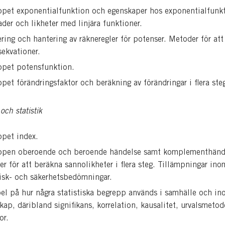
pet exponentialfunktion och egenskaper hos exponentialfunkt
ader och likheter med linjära funktioner.
ring och hantering av räkneregler för potenser. Metoder för att
ekvationer.
ppet potensfunktion.
pet förändringsfaktor och beräkning av förändringar i flera ste
och statistik
pet index.
ppen oberoende och beroende händelse samt komplementhänd
r för att beräkna sannolikheter i flera steg. Tillämpningar ino
isk- och säkerhetsbedömningar.
l på hur några statistiska begrepp används i samhälle och i
kap, däribland signifikans, korrelation, kausalitet, urvalsmetod
or.