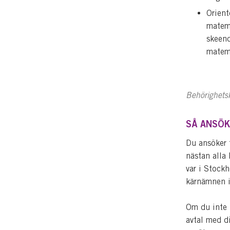
Orient
matema
skeend
matem
Behörighetsk
SÅ ANSÖK
Du ansöker 
nästan alla
var i Stockh
kärnämnen i
Om du inte 
avtal med d