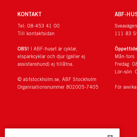
KONTAKT
ABF-HU
Tel: 08-453 41 00
Sveavägen
Till kontaktsidan
111 83 S
OBS!
Öppettide
I ABF-huset är cyklar,
elsparkcyklar och djur (gäller ej
Mån-tors
assistanshund) ej tillåtna.
Fredag 0
Lör–sön 
© abfstockholm.se, ABF Stockholm
Organisationsnummer 802005-7405
För avvik