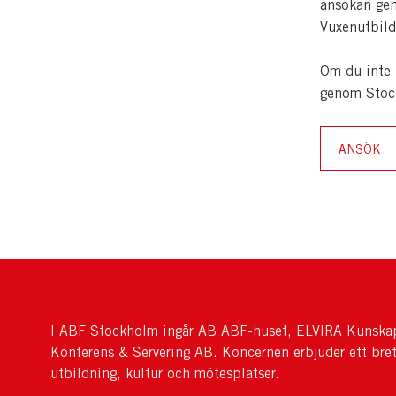
ansökan gen
Vuxenutbild
Om du inte 
genom Stoc
ANSÖK
I ABF Stockholm ingår AB ABF-huset, ELVIRA Kunskap
Konferens & Servering AB. Koncernen erbjuder ett bre
utbildning, kultur och mötesplatser.