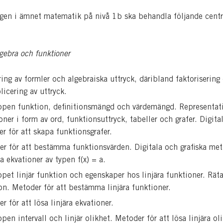
gen i ämnet matematik på nivå 1b ska behandla följande centr
lgebra och funktioner
ing av formler och algebraiska uttryck, däribland faktorisering
licering av uttryck.
pen funktion, definitionsmängd och värdemängd. Representati
oner i form av ord, funktionsuttryck, tabeller och grafer. Digita
r för att skapa funktionsgrafer.
r för att bestämma funktionsvärden. Digitala och grafiska met
sa ekvationer av typen f(x) = a.
pet linjär funktion och egenskaper hos linjära funktioner. Räta
on. Metoder för att bestämma linjära funktioner.
r för att lösa linjära ekvationer.
pen intervall och linjär olikhet. Metoder för att lösa linjära oli