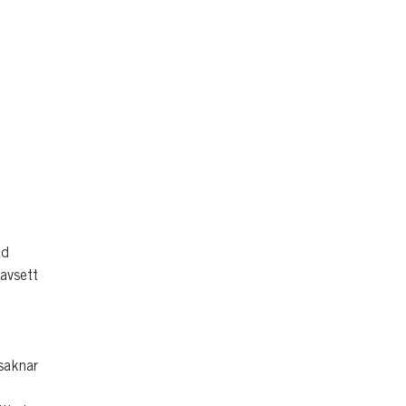
ed
avsett
saknar