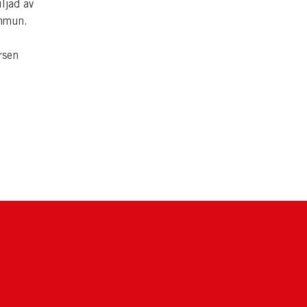
ljad av
ommun.
rsen