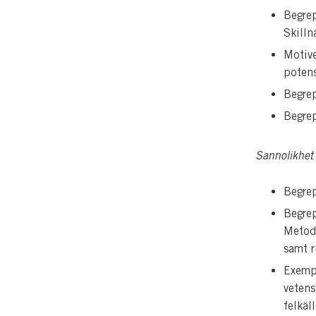
Begrep
Skilln
Motive
potens
Begre
Begrep
Sannolikhet 
Begrep
Begre
Metode
samt r
Exempe
vetens
felkäll