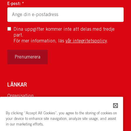
E-post: *
Dina uppgifter kommer inte att delas med tredje
part.
För mer information, läs
vår integritetspolicy
.
Prenumerera
LÄNKAR
Organisation
Om Oss
Lediga jobb
By clicking “Accept All Cookies”, you agree to the storing of cookies on
Nyheter och pressrum
your device to enhance site navigation, analyze site usage, and assist
in our marketing efforts.