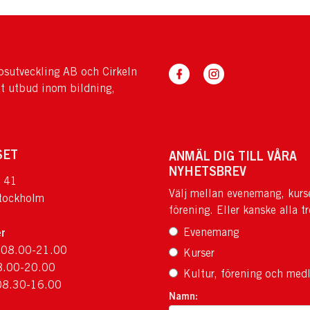
sutveckling AB och Cirkeln
tt utbud inom bildning,
SET
ANMÄL DIG TILL VÅRA
NYHETSBREV
 41
Välj mellan evenemang, kurs
tockholm
förening. Eller kanske alla tr
r
Evenemang
 08.00-21.00
Kurser
8.00-20.00
Kultur, förening och med
08.30-16.00
Namn: