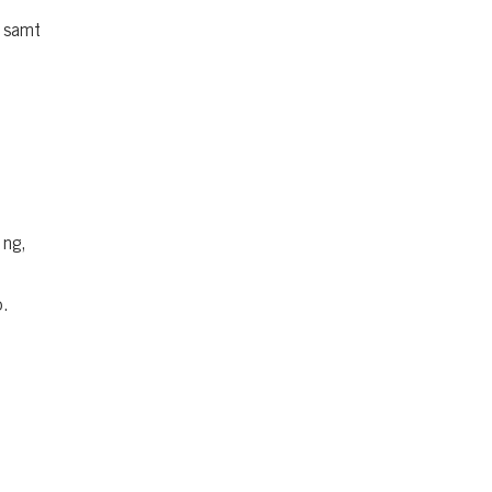
 samt
ing,
p.