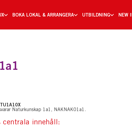
UX
BOKA LOKAL & ARRANGERA
UTBILDNING
NEW 
 1a1
NATU1A10X
svarar Naturkunskap 1a1, NAKNAK01a1.
 centrala innehåll: