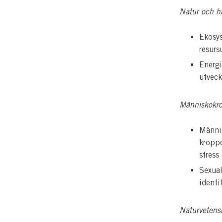
Natur och hå
Ekosys
resurs
Energi
utveck
Människokro
Männi
kroppe
stress
Sexual
identi
Naturvetens