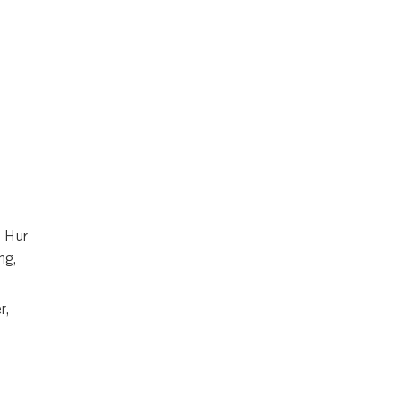
. Hur
ng,
r,