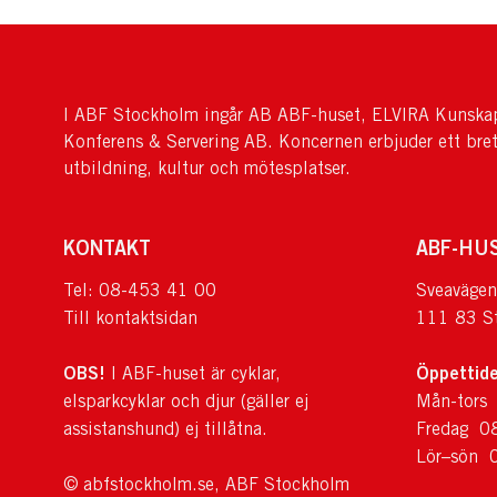
I ABF Stockholm ingår AB ABF-huset, ELVIRA Kunskap
Konferens & Servering AB. Koncernen erbjuder ett bre
utbildning, kultur och mötesplatser.
KONTAKT
ABF-HU
Tel: 08-453 41 00
Sveavägen
Till kontaktsidan
111 83 S
OBS!
Öppettide
I ABF-huset är cyklar,
elsparkcyklar och djur (gäller ej
Mån-tors
assistanshund) ej tillåtna.
Fredag 0
Lör–sön 
© abfstockholm.se, ABF Stockholm