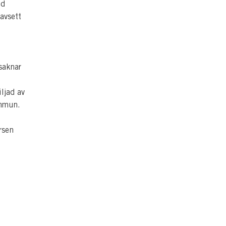
ed
avsett
saknar
ljad av
ommun.
rsen