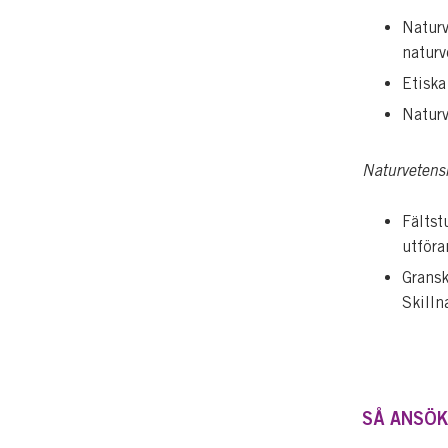
Naturv
naturv
Etiska
Naturv
Naturvetens
Fältst
utföra
Gransk
Skilln
SÅ ANSÖK