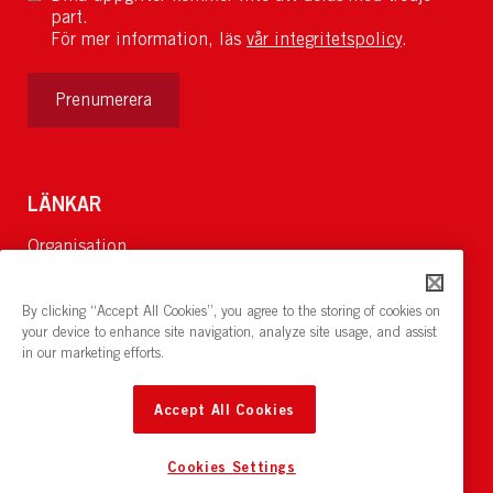
part.
För mer information, läs
vår integritetspolicy
.
Prenumerera
LÄNKAR
Organisation
Om Oss
Lediga jobb
By clicking “Accept All Cookies”, you agree to the storing of cookies on
Nyheter och pressrum
your device to enhance site navigation, analyze site usage, and assist
in our marketing efforts.
Restaurang och konferens:
cirkelnstockholm.se
Accept All Cookies
Cookies Settings