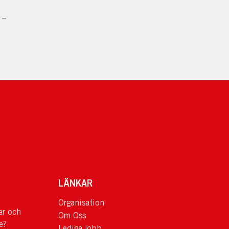
 –
LÄNKAR
Organisation
er och
Om Oss
e?
Lediga jobb