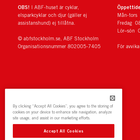
OBS!
Öppettide
I ABF-huset är cyklar,
elsparkcyklar och djur (gäller ej
Mån-tors
assistanshund) ej tillåtna.
Fredag 0
Lör–sön 
© abfstockholm.se, ABF Stockholm
Organisationsnummer 802005-7405
För avvik
By clicking “Accept All Cookies”, you agree to the storing of
cookies on your device to enhance site navigation, analyze
site usage, and assist in our marketing efforts.
Accept All Cookies