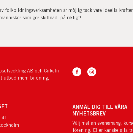
av folkbildningsverksamheten är möjlig tack vare ideella krafter
människor som gör skillnad, på riktigt!
sutveckling AB och Cirkeln
tt utbud inom bildning,
SET
ANMÄL DIG TILL VÅRA
NYHETSBREV
 41
Välj mellan evenemang, kurs
tockholm
förening. Eller kanske alla tr