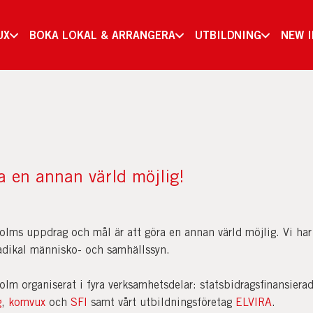
UX
BOKA LOKAL & ARRANGERA
UTBILDNING
NEW 
a en annan värld möjlig!
lms uppdrag och mål är att göra en annan värld möjlig. Vi har
radikal människo- och samhällssyn.
lm organiserat i fyra verksamhetsdelar: statsbidragsfinansiera
g
,
komvux
och
SFI
samt vårt utbildningsföretag
ELVIRA
.