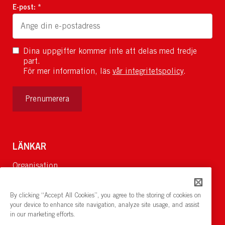
E-post: *
Dina uppgifter kommer inte att delas med tredje
part.
För mer information, läs
vår integritetspolicy
.
Prenumerera
LÄNKAR
Organisation
Om Oss
Lediga jobb
By clicking “Accept All Cookies”, you agree to the storing of cookies on
Nyheter och pressrum
your device to enhance site navigation, analyze site usage, and assist
in our marketing efforts.