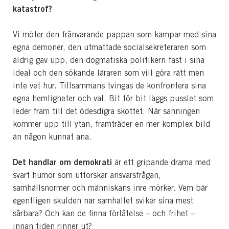
katastrof?
Vi möter den frånvarande pappan som kämpar med sina
egna demoner, den utmattade socialsekreteraren som
aldrig gav upp, den dogmatiska politikern fast i sina
ideal och den sökande läraren som vill göra rätt men
inte vet hur. Tillsammans tvingas de konfrontera sina
egna hemligheter och val. Bit för bit läggs pusslet som
leder fram till det ödesdigra skottet. När sanningen
kommer upp till ytan, framträder en mer komplex bild
än någon kunnat ana.
Det handlar om demokrati
är ett gripande drama med
svart humor som utforskar ansvarsfrågan,
samhällsnormer och människans inre mörker. Vem bär
egentligen skulden när samhället sviker sina mest
sårbara? Och kan de finna förlåtelse – och frihet –
innan tiden rinner ut?