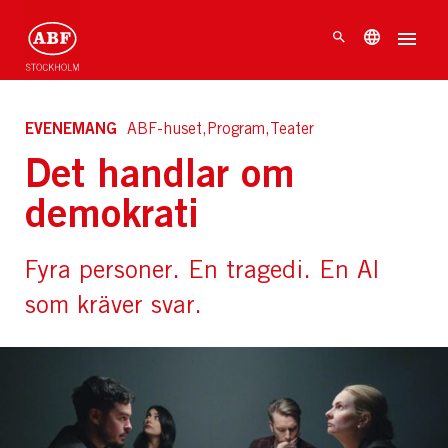
EVENEMANG
ABF-huset,Program,Teater
Det handlar om
demokrati
Fyra personer. En tragedi. En AI
som kräver svar.