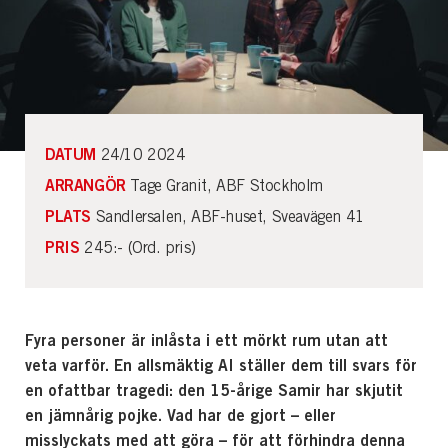
DATUM
24/10 2024
ARRANGÖR
Tage Granit, ABF Stockholm
PLATS
Sandlersalen, ABF-huset, Sveavägen 41
PRIS
245:- (Ord. pris)
Fyra personer är inlåsta i ett mörkt rum utan att
veta varför. En allsmäktig AI ställer dem till svars för
en ofattbar tragedi: den 15-årige Samir har skjutit
en jämnårig pojke. Vad har de gjort – eller
misslyckats med att göra – för att förhindra denna