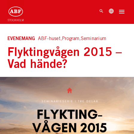
EVENEMANG
ABF-huset,Program,Seminarium
Flyktingvågen 2015 –
Vad hände?