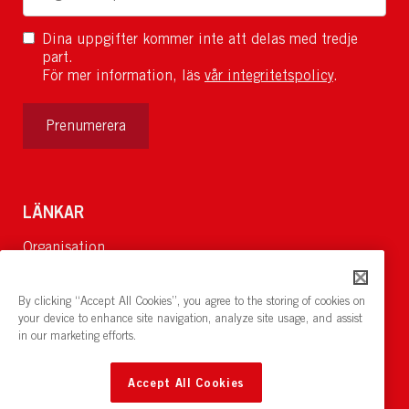
Dina uppgifter kommer inte att delas med tredje
part.
För mer information, läs
vår integritetspolicy
.
Prenumerera
LÄNKAR
Organisation
Om Oss
Lediga jobb
By clicking “Accept All Cookies”, you agree to the storing of cookies on
Nyheter och pressrum
your device to enhance site navigation, analyze site usage, and assist
in our marketing efforts.
Restaurang och konferens:
cirkelnstockholm.se
Accept All Cookies