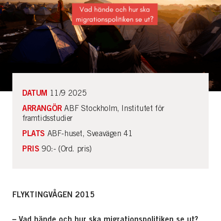
DATUM
11/9 2025
ARRANGÖR
ABF Stockholm, Institutet för
framtidsstudier
PLATS
ABF-huset, Sveavägen 41
PRIS
90:- (Ord. pris)
FLYKTINGVÅGEN 2015
– Vad hände och hur ska migrationspolitiken se ut?