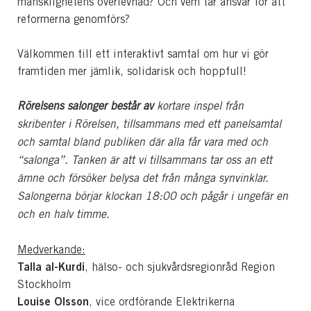
mänsklighetens överlevnad? Och vem tar ansvar för att
reformerna genomförs?
Välkommen till ett interaktivt samtal om hur vi gör
framtiden mer jämlik, solidarisk och hoppfull!
Rörelsens salonger består av
kortare inspel från
skribenter i Rörelsen, tillsammans med ett panelsamtal
och samtal bland publiken där alla får vara med och
“salonga”. Tanken är att vi tillsammans tar oss an ett
ämne och försöker belysa det från många synvinklar.
Salongerna börjar klockan 18:00 och pågår i ungefär en
och en halv timme.
Medverkande:
Talla al-Kurdi
, hälso- och sjukvårdsregionråd Region
Stockholm
Louise Olsson
, vice ordförande Elektrikerna