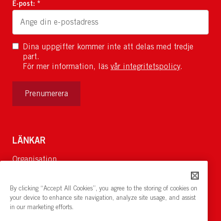
E-post: *
Dina uppgifter kommer inte att delas med tredje
part.
För mer information, läs
vår integritetspolicy
.
Prenumerera
LÄNKAR
Organisation
Om Oss
Lediga jobb
By clicking “Accept All Cookies”, you agree to the storing of cookies on
Nyheter och pressrum
your device to enhance site navigation, analyze site usage, and assist
in our marketing efforts.
Restaurang och konferens:
cirkelnstockholm.se