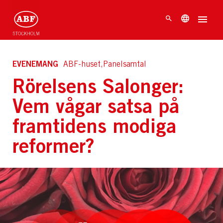
EVENEMANG
ABF-huset,Panelsamtal
Rörelsens Salonger:
Vem vågar satsa på
framtidens modiga
reformer?