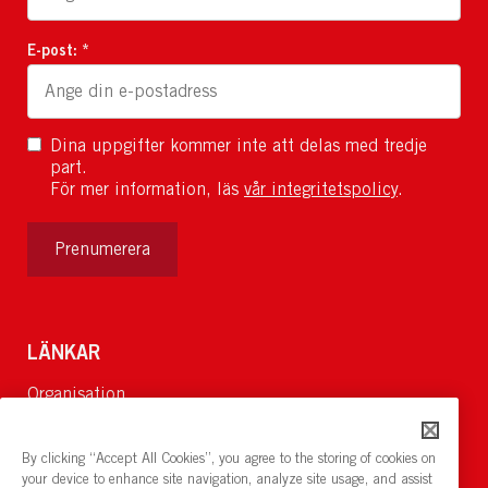
E-post: *
Dina uppgifter kommer inte att delas med tredje
part.
För mer information, läs
vår integritetspolicy
.
Prenumerera
LÄNKAR
Organisation
Om Oss
Lediga jobb
By clicking “Accept All Cookies”, you agree to the storing of cookies on
Nyheter och pressrum
your device to enhance site navigation, analyze site usage, and assist