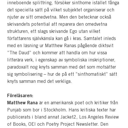
inneboende splittring, försöker sinthome istället fånga
det speciella sätt på vilket subjektet organiserar och
njuter av sitt omedvetna. Men den betecknar också
skrivandets potential att reparera den omedvetna
strukturen, ett slags skrivande Ego utan vilket
författarens självkänsla kan gå i kras. Samtalet inleds
med en läsning ur Matthew Ranas pågående diktsvit
”The Daud” och kommer att handla om hur vissa
litterära verk, i egenskap av symboliska inskriptioner,
paradoxalt nog knyts samman med det som motsätter
sig symbolisering – hur de på ett ”sinthomatiskt” sätt
knyts samman med det verkliga.
Föreläsaren:
Matthew Rana
är en amerikansk poet och kritiker från
Punjab som bor i Stockholm. Hans kritiska texter har
publicerats i bland annat Jacket2, Los Angeles Review
of Books, OEI och Poetry Project Newsletter. Den