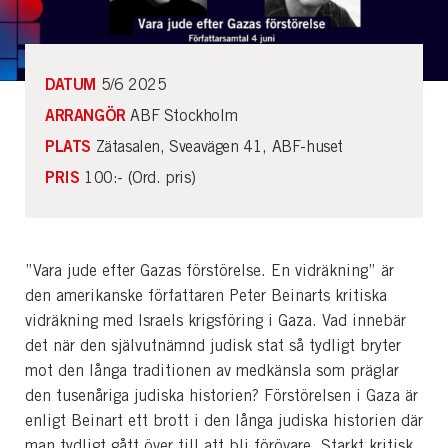
DATUM
5/6 2025
ARRANGÖR
ABF Stockholm
PLATS
Zätasalen, Sveavägen 41, ABF-huset
PRIS
100:- (Ord. pris)
”Vara jude efter Gazas förstörelse. En vidräkning” är
den amerikanske författaren Peter Beinarts kritiska
vidräkning med Israels krigsföring i Gaza. Vad innebär
det när den självutnämnd judisk stat så tydligt bryter
mot den långa traditionen av medkänsla som präglar
den tusenåriga judiska historien? Förstörelsen i Gaza är
enligt Beinart ett brott i den långa judiska historien där
man tydligt gått över till att bli förövare. Starkt kritisk