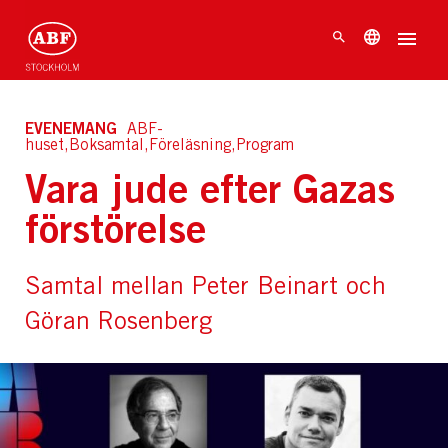
EVENEMANG
ABF-
huset,Boksamtal,Föreläsning,Program
Vara jude efter Gazas
förstörelse
Samtal mellan Peter Beinart och
Göran Rosenberg