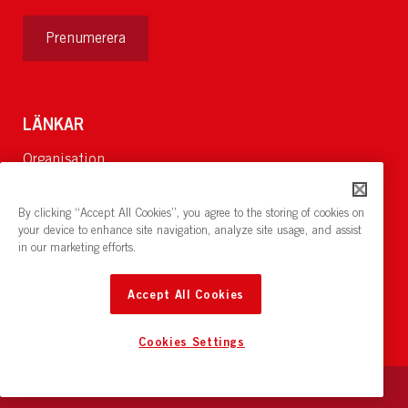
Prenumerera
LÄNKAR
Organisation
Om Oss
Lediga jobb
By clicking “Accept All Cookies”, you agree to the storing of cookies on
Nyheter och pressrum
your device to enhance site navigation, analyze site usage, and assist
in our marketing efforts.
Restaurang och konferens:
cirkelnstockholm.se
Accept All Cookies
Cookies Settings