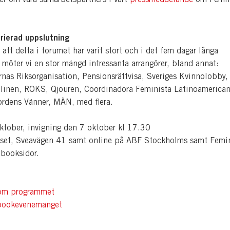
rierad uppslutning
r att delta i forumet har varit stort och i det fem dagar långa
möter vi en stor mängd intressanta arrangörer, bland annat:
rnas Riksorganisation, Pensionsrättvisa, Sveriges Kvinnolobby,
inen, ROKS, Qjouren, Coordinadora Feminista Latinoamerican
rdens Vänner, MÄN, med flera.
tober, invigning den 7 oktober kl 17.30
et, Sveavägen 41 samt online på ABF Stockholms samt Femin
booksidor.
om programmet
ebookevenemanget