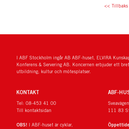
<< Tillbaks 
I ABF Stockholm ingår AB ABF-huset, ELVIRA Kunskap
Konferens & Servering AB. Koncernen erbjuder ett bre
utbildning, kultur och mötesplatser.
KONTAKT
ABF-HU
Tel: 08-453 41 00
Sveavägen
Till kontaktsidan
111 83 S
OBS!
Öppettide
I ABF-huset är cyklar,