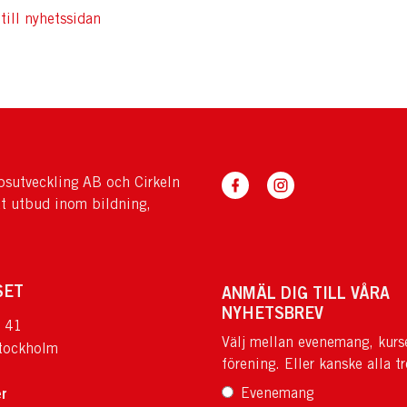
till nyhetssidan
sutveckling AB och Cirkeln
tt utbud inom bildning,
SET
ANMÄL DIG TILL VÅRA
NYHETSBREV
 41
Välj mellan evenemang, kurs
tockholm
förening. Eller kanske alla tr
r
Evenemang