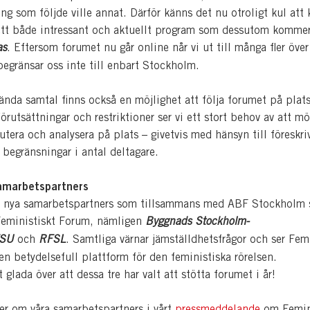
ng som följde ville annat. Därför känns det nu otroligt kul att
ett både intressant och aktuellt program som dessutom komme
as
. Eftersom forumet nu går online når vi ut till många fler över
begränsar oss inte till enbart Stockholm.
ända samtal finns också en möjlighet att följa forumet på plats
örutsättningar och restriktioner ser vi ett stort behov av att m
kutera och analysera på plats – givetvis med hänsyn till föreskri
begränsningar i antal deltagare.
samarbetspartners
tre nya samarbetspartners som tillsammans med ABF Stockholm s
eministiskt Forum, nämligen
Byggnads Stockholm-
SU
och
RFSL
. Samtliga värnar jämställdhetsfrågor och ser Fem
n betydelsefull plattform för den feministiska rörelsen.
gt glada över att dessa tre har valt att stötta forumet i år!
er om våra samarbetspartners i vårt
pressmeddelande
om Femini