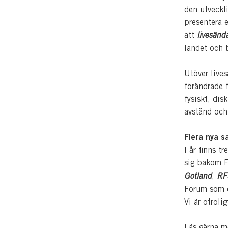
den utveckli
presentera 
att
livesänd
landet och 
Utöver lives
förändrade f
fysiskt, dis
avstånd och 
Flera nya 
I år finns 
sig bakom F
Gotland
,
RF
Forum som e
Vi är otroli
Läs gärna m