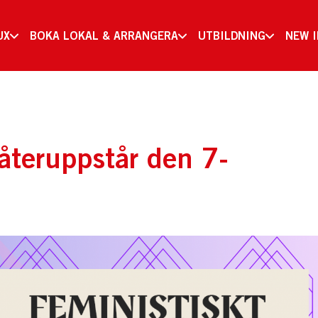
UX
BOKA LOKAL & ARRANGERA
UTBILDNING
NEW 
återuppstår den 7-