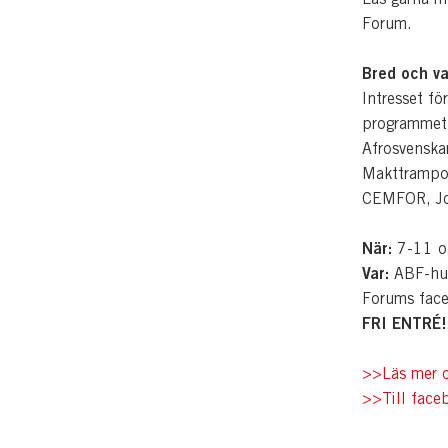
Forum.
Bred och va
Intresset fö
programmet 
Afrosvenska
Makttrampol
CEMFOR, Jo
När:
7-11 ok
Var:
ABF-hus
Forums face
FRI ENTRÉ!
>>Läs mer 
>>
Till fac