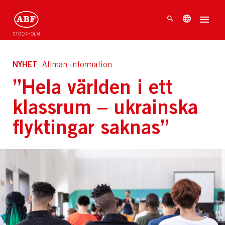
NYHET
Allmän information
”Hela världen i ett
klassrum – ukrainska
flyktingar saknas”