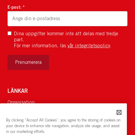
E-post: *
Dina uppgifter kommer inte att delas med tredje
part.
För mer information, läs
vår integritetspolicy
.
Prenumerera
LÄNKAR
Organisation
Om Oss
Lediga jobb
By clicking “Accept All Cookies”, you agree to the storing of cookies on
Nyheter och pressrum
your device to enhance site navigation, analyze site usage, and assist
in our marketing efforts.