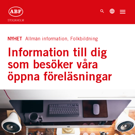
NYHET
Allmän information, Folkbildning
Information till dig
som besöker våra
öppna föreläsningar