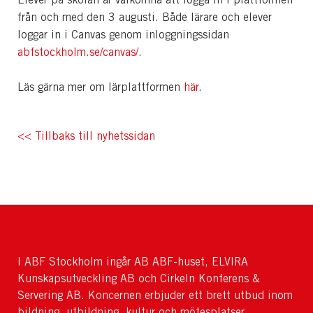
från och med den 3 augusti. Både lärare och elever
loggar in i Canvas genom inloggningssidan
abfstockholm.se/canvas/
.
Läs gärna mer om lärplattformen
här
.
<< Tillbaks till nyhetssidan
I ABF Stockholm ingår AB ABF-huset, ELVIRA
Kunskapsutveckling AB och Cirkeln Konferens &
Servering AB. Koncernen erbjuder ett brett utbud inom
bildning, utbildning, kultur och mötesplatser.