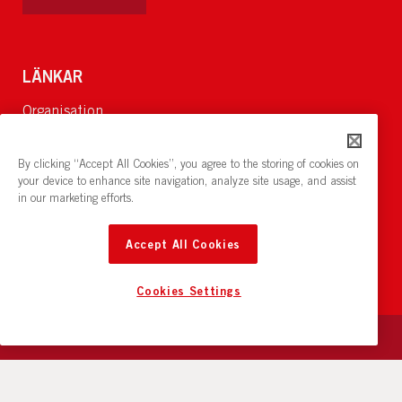
LÄNKAR
Organisation
Om Oss
Lediga jobb
By clicking “Accept All Cookies”, you agree to the storing of cookies on
Nyheter och pressrum
your device to enhance site navigation, analyze site usage, and assist
in our marketing efforts.
Restaurang och konferens:
cirkelnstockholm.se
Accept All Cookies
Cookies Settings