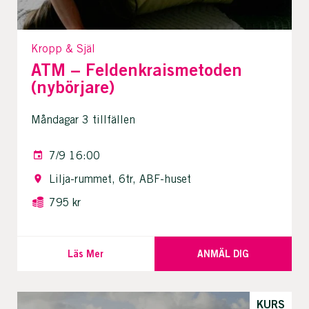
Kropp & Själ
ATM – Feldenkraismetoden
(nybörjare)
Måndagar 3 tillfällen
7/9 16:00
Lilja-rummet, 6tr, ABF-huset
795 kr
Läs Mer
ANMÄL DIG
KURS