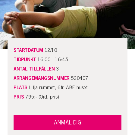
STARTDATUM
12/10
TIDPUNKT
16:00 - 16:45
ANTAL TILLFÄLLEN
3
ARRANGEMANGSNUMMER
520407
PLATS
Lilja-rummet, 6tr, ABF-huset
PRIS
795:- (Ord. pris)
ANMÄL DIG