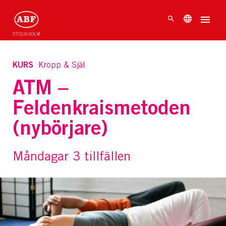
KURS
Kropp & Själ
ATM –
Feldenkraismetoden
(nybörjare)
Måndagar 3 tillfällen