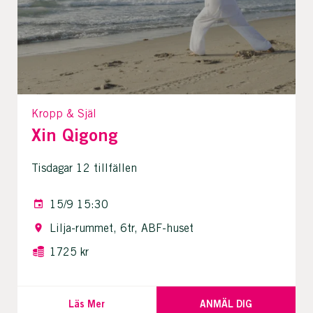
Kropp & Själ
Xin Qigong
Tisdagar 12 tillfällen
15/9 15:30
Lilja-rummet, 6tr, ABF-huset
1725 kr
Läs Mer
ANMÄL DIG