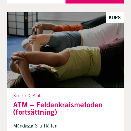
KURS
Kropp & Själ
ATM – Feldenkraismetoden
(fortsättning)
Måndagar 8 tillfällen