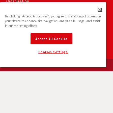
Organisation
Om Oss
Lediga jobb
By clicking “Accept All Cookies”, you agree to the storing of cookies on
Nyheter och pressrum
your device to enhance site navigation, analyze site usage, and assist
in our marketing efforts.
Restaurang och konferens:
cirkelnstockholm.se
Accept All Cookies
Cookies Settings