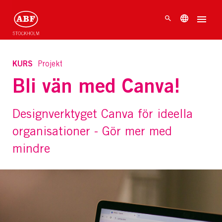
KURS
Projekt
Bli vän med Canva!
Designverktyget Canva för ideella
organisationer - Gör mer med
mindre