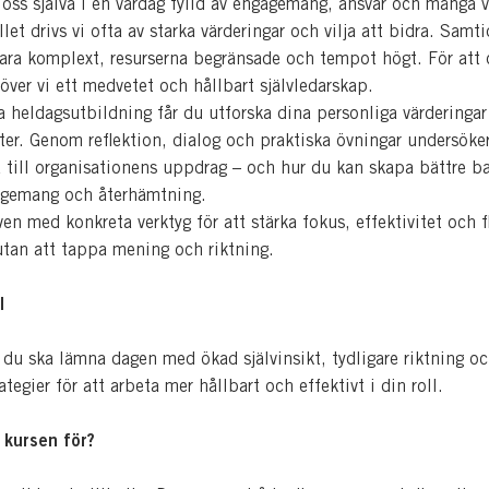
 oss själva i en vardag fylld av engagemang, ansvar och många vi
llet drivs vi ofta av starka värderingar och vilja att bidra. Samt
ara komplext, resurserna begränsade och tempot högt. För att 
över vi ett medvetet och hållbart självledarskap.
 heldagsutbildning får du utforska dina personliga värderingar
fter. Genom reflektion, dialog och praktiska övningar undersöker
a till organisationens uppdrag – och hur du kan skapa bättre b
agemang och återhämtning.
ven med konkreta verktyg för att stärka fokus, effektivitet och f
utan att tappa mening och riktning.
l
 du ska lämna dagen med ökad självinsikt, tydligare riktning o
ategier för att arbeta mer hållbart och effektivt i din roll.
 kursen för?