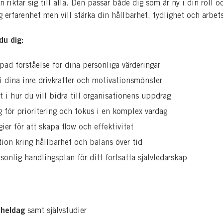
 riktar sig till alla. Den passar både dig som är ny i din roll o
 erfarenhet men vill stärka din hållbarhet, tydlighet och arbet
du dig:
pad förståelse för dina personliga värderingar
 i dina inre drivkrafter och motivationsmönster
t i hur du vill bidra till organisationens uppdrag
g för prioritering och fokus i en komplex vardag
gier för att skapa flow och effektivitet
tion kring hållbarhet och balans över tid
sonlig handlingsplan för ditt fortsatta självledarskap
heldag
samt självstudier