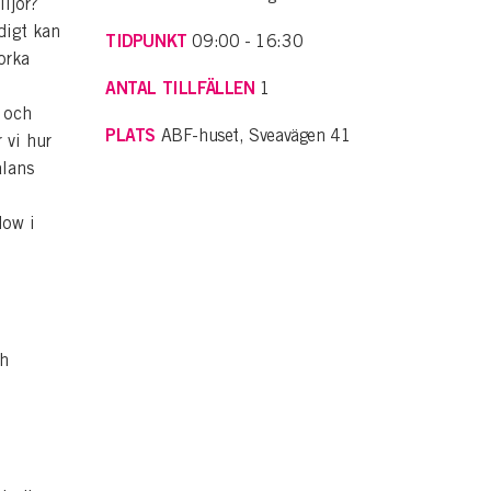
ljor?
idigt kan
TIDPUNKT
09:00 - 16:30
orka
ANTAL TILLFÄLLEN
1
 och
PLATS
ABF-huset, Sveavägen 41
 vi hur
alans
low i
ch