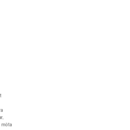
t
ra
r,
t möta