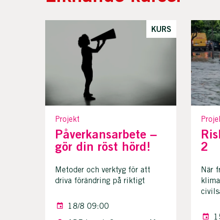
KURS
Projekt
Proje
Påverkansarbete –
Ris
gör din röst hörd!
2
Metoder och verktyg för att
När f
driva förändring på riktigt
klima
civil
18/8 09:00
1