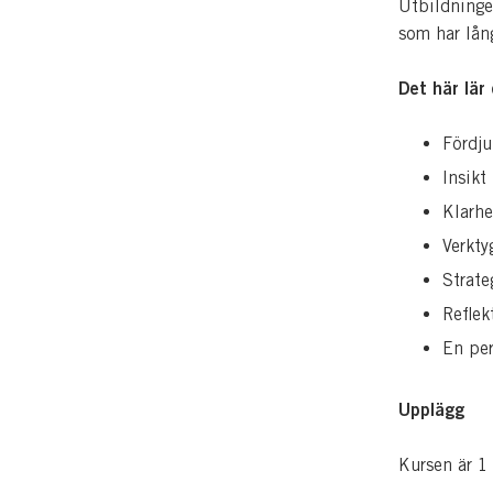
Utbildningen
som har lång
Det här lär 
Fördju
Insikt
Klarhe
Verkty
Strate
Reflek
En per
Upplägg
Kursen är 1