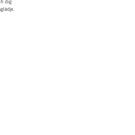
ch dig
sglädje.