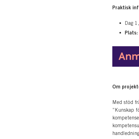
Praktisk in
Dag 1
Plats:
Om projekte
Med stöd fr
”Kunskap för
kompetensen
kompetensut
handledning