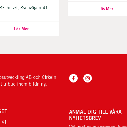
BF-huset, Sveavägen 41
Läs Mer
Läs Mer
sutveckling AB och Cirkeln
tt utbud inom bildning,
SET
ANMÄL DIG TILL VÅRA
NYHETSBREV
 41