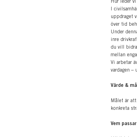
Hur leder vi
I civilsamhä
uppdraget v
över tid beh
Under denna
inre drivkra
du vill bidr
mellan eng
Vi arbetar ä
vardagen – 
Värde & må
Målet är att
konkreta str
Vem passar