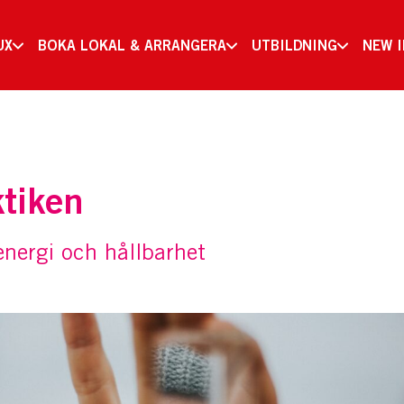
UX
BOKA LOKAL & ARRANGERA
UTBILDNING
NEW 
ktiken
 energi och hållbarhet