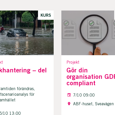
KURS
kt
Projekt
khantering – del
Gör din
organisation GD
compliant
ramtiden förändras,
tscenarioanalys för
7/10 09:00
samhället
ABF-huset, Sveavägen
5/10 13:00