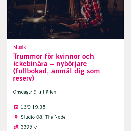
Musik
Trummor för kvinnor och
ickebinära – nybörjare
(fullbokad, anmäl dig som
reserv)
Onsdagar 9 tillfällen
16/9 19:35
Studio 08, The Node
3395 kr