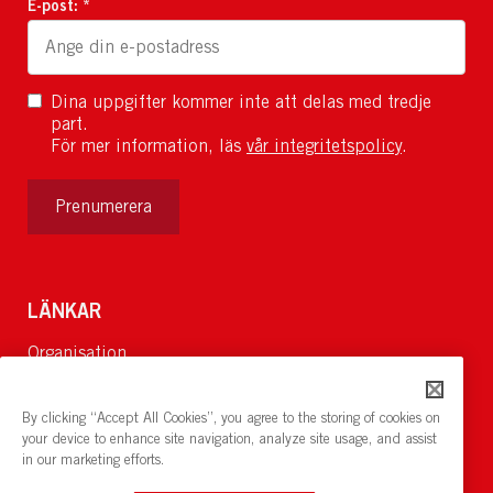
E-post: *
Dina uppgifter kommer inte att delas med tredje
part.
För mer information, läs
vår integritetspolicy
.
Prenumerera
LÄNKAR
Organisation
Om Oss
Lediga jobb
By clicking “Accept All Cookies”, you agree to the storing of cookies on
Nyheter och pressrum
your device to enhance site navigation, analyze site usage, and assist
in our marketing efforts.
Restaurang och konferens:
cirkelnstockholm.se