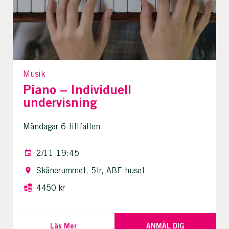
Musik
Piano – Individuell
undervisning
Måndagar 6 tillfällen
2/11 19:45
Skånerummet, 5tr, ABF-huset
4450 kr
Läs Mer
ANMÄL DIG