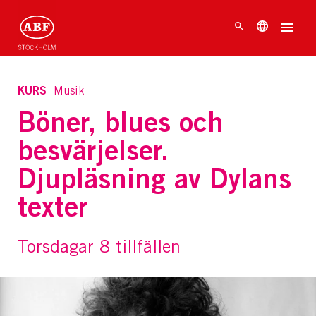
KURS
Musik
Böner, blues och
besvärjelser.
Djupläsning av Dylans
texter
Torsdagar 8 tillfällen