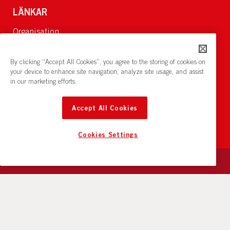
LÄNKAR
Organisation
Om Oss
Lediga jobb
By clicking “Accept All Cookies”, you agree to the storing of cookies on
Nyheter och pressrum
your device to enhance site navigation, analyze site usage, and assist
in our marketing efforts.
Restaurang och konferens:
cirkelnstockholm.se
Accept All Cookies
Cookies Settings