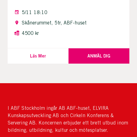
5/11 18:10
Skånerummet, 5tr, ABF-huset
4500 kr
Läs Mer
ANMÄL DIG
I ABF Stockholm ingår AB ABF-huset, ELVIRA
Kunskapsutveckling AB och Cirkeln Konferens &
Servering AB. Koncernen erbjuder ett brett utbud inom
bildning, utbildning, kultur och mötesplatser.