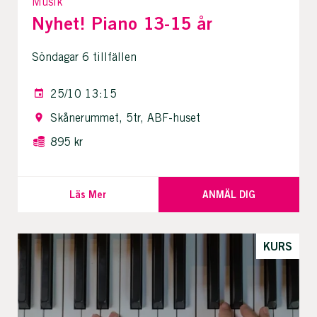
Musik
Nyhet! Piano 13-15 år
Söndagar 6 tillfällen
25/10 13:15
Skånerummet, 5tr, ABF-huset
895 kr
Läs Mer
ANMÄL DIG
KURS