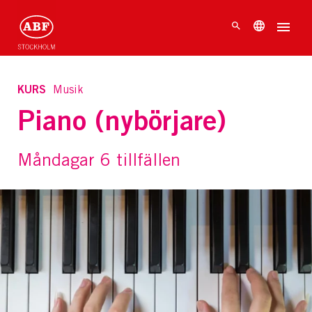
KURS
Musik
Piano (nybörjare)
Måndagar 6 tillfällen