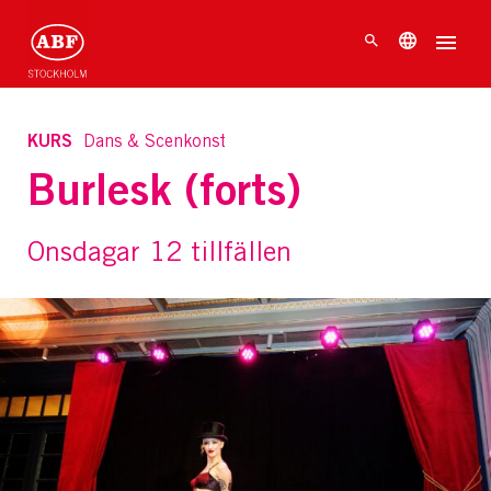
KURS
Dans & Scenkonst
Burlesk (forts)
Onsdagar 12 tillfällen