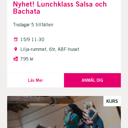
Nyhet! Lunchklass Salsa och
Bachata
Tisdagar 5 tillfällen
15/9 11:30
Lilja-rummet, 6tr, ABF-huset
795 kr
Läs Mer
ANMÄL DIG
KURS