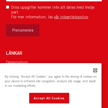
Dina uppgifter kommer inte att delas med tredje
part.
För mer information, läs
vår integritetspolicy
.
Prenumerera
LÄNKAR
Organisation
Om Oss
Lediga jobb
By clicking “Accept All Cookies”, you agree to the storing of cookies on
Nyheter och pressrum
your device to enhance site navigation, analyze site usage, and assist
in our marketing efforts.
Restaurang och konferens:
cirkelnstockholm.se
Accept All Cookies