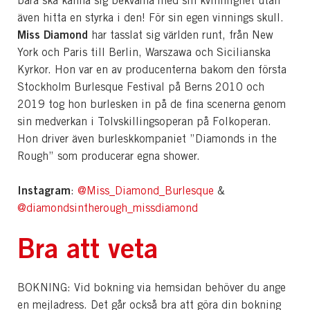
bara ska känna sig bekväma med sin kvinnlighet utan
även hitta en styrka i den! För sin egen vinnings skull.
Miss Diamond
har tasslat sig världen runt, från New
York och Paris till Berlin, Warszawa och Sicilianska
Kyrkor. Hon var en av producenterna bakom den första
Stockholm Burlesque Festival på Berns 2010 och
2019 tog hon burlesken in på de fina scenerna genom
sin medverkan i Tolvskillingsoperan på Folkoperan.
Hon driver även burleskkompaniet ”Diamonds in the
Rough” som producerar egna shower.
Instagram
:
@Miss_Diamond_Burlesque
&
@diamondsintherough_missdiamond
Bra att veta
BOKNING: Vid bokning via hemsidan behöver du ange
en mejladress. Det går också bra att göra din bokning