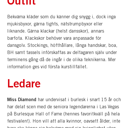
Outfit
Bekväma kläder som du känner dig snygg i, dock inga
mjukisbyxor, gärna tights, nätstrumpbyxor eller
liknande. Gärna klackar (helst dansskor), annars
barfota. Klackskor behöver vara anpassade för
dansgolv. Stockings, höfthållare, långa handskar, boa,
BH samt tassels införskaffas av deltagaren själv under
terminens gång då de ingår i de olika teknikerna. Mer
information ges vid första kurstillfället.
Ledare
Miss Diamond
har undervisat i burlesk i snart 15 år och
har delat scen med de seniora legendarerna i Las Vegas
på Burlesque Hall of Fame (hennes favoritkväll på hela
festivalen!). Hon vill att alla kvinnor, oavsett ålder, inte