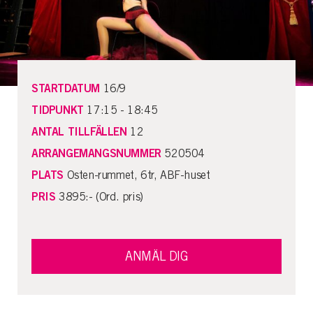
STARTDATUM
16/9
TIDPUNKT
17:15 - 18:45
ANTAL TILLFÄLLEN
12
ARRANGEMANGSNUMMER
520504
PLATS
Osten-rummet, 6tr, ABF-huset
PRIS
3895:- (Ord. pris)
ANMÄL DIG