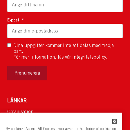
E-post: *
Dina uppgifter kommer inte att delas med tredje
part.
För mer information, läs
vår integritetspolicy
.
Prenumerera
LÄNKAR
Organisation
Om Oss
Lediga jobb
By clicking “Accept All Cookies”, you agree to the storing of cookies on