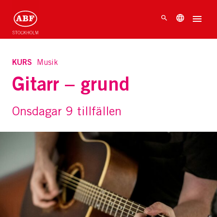
KURS
Musik
Gitarr – grund
Onsdagar 9 tillfällen