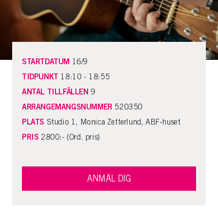
STARTDATUM
16/9
TIDPUNKT
18:10 - 18:55
ANTAL TILLFÄLLEN
9
ARRANGEMANGSNUMMER
520350
PLATS
Studio 1, Monica Zetterlund, ABF-huset
PRIS
2800:- (Ord. pris)
ANMÄL DIG