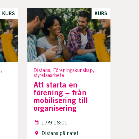
KURS
KURS
,
Distans, Föreningskunskap,
styrelsearbete
Att starta en
förening – från
mobilisering till
organisering
17/9 18:00
Distans på nätet