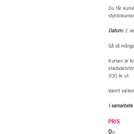
Du får kuns
styrdokumen
Datum:
2 se
Gå så många 
Kursen är k
stadsdelsfö
300 kr ut.
Varmt välk
I samarbete
PRIS
0:-