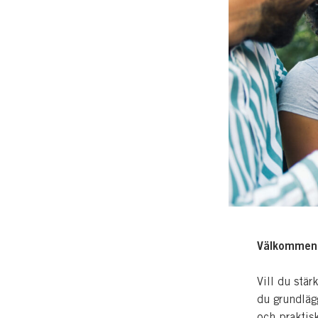
Välkommen 
Vill du stär
du grundläg
och praktisk