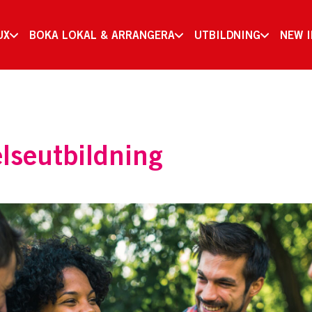
UX
BOKA LOKAL & ARRANGERA
UTBILDNING
NEW 
lseutbildning