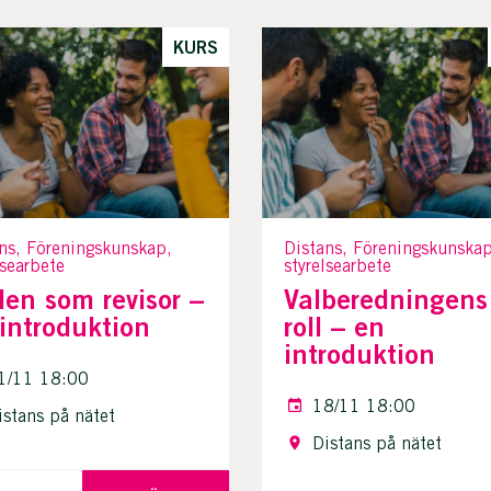
KURS
ns, Föreningskunskap,
Distans, Föreningskunskap
lsearbete
styrelsearbete
len som revisor –
Valberedningens
introduktion
roll – en
introduktion
1/11 18:00
18/11 18:00
istans på nätet
Distans på nätet