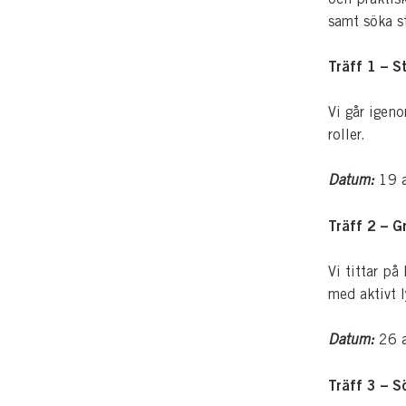
samt söka s
Träff 1 – S
Vi går igen
roller.
Datum:
19 a
Träff 2 – G
Vi tittar på
med aktivt l
Datum:
26 a
Träff 3 – S