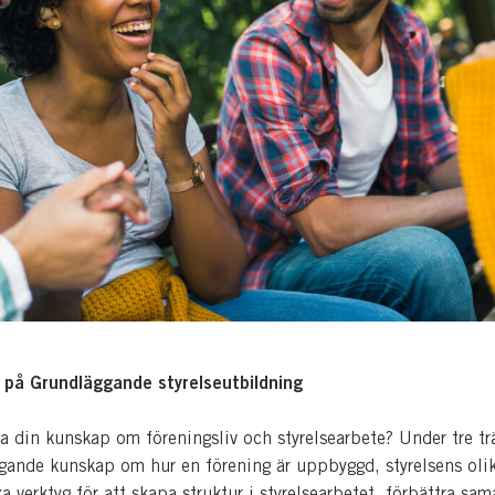
på Grundläggande styrelseutbildning
ka din kunskap om föreningsliv och styrelsearbete? Under tre trä
gande kunskap om hur en förening är uppbyggd, styrelsens olik
a verktyg för att skapa struktur i styrelsearbetet, förbättra sam