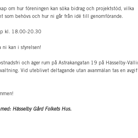
kap om hur föreningen kan söka bidrag och projektstöd, vilka
t som behövs och hur ni går från idé till genomförande.
p kl. 18.00-20.30
ni kan i styrelsen!
ostnadsfri och äger rum på Astrakangatan 19 på Hässelby-Väll
rvaltning. Vid uteblivet deltagande utan avanmälan tas en avgif
ommen!
 med: Hässelby Gård Folkets Hus.