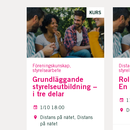
KURS
Föreningskunskap,
Dista
styrelsearbete
styre
Grundläggande
Rol
styrelseutbildning –
En 
i tre delar
1
1/10 18:00
D
Distans på nätet, Distans
på nätet