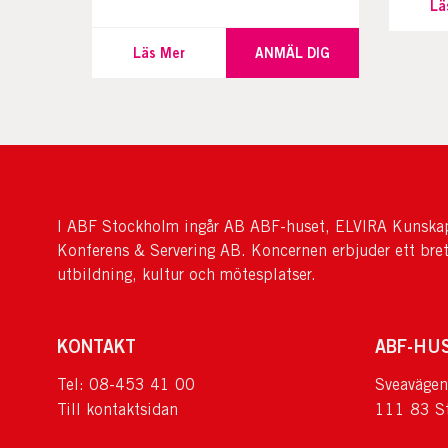
Lä
Läs Mer
ANMÄL DIG
I ABF Stockholm ingår AB ABF-huset, ELVIRA Kunskap
Konferens & Servering AB. Koncernen erbjuder ett bre
utbildning, kultur och mötesplatser.
KONTAKT
ABF-HU
Tel: 08-453 41 00
Sveavägen
Till kontaktsidan
111 83 S