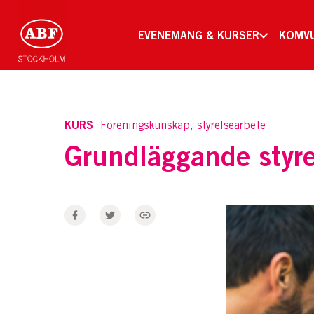
EVENEMANG & KURSER
KOMV
KURS
Föreningskunskap, styrelsearbete
Grundläggande styre