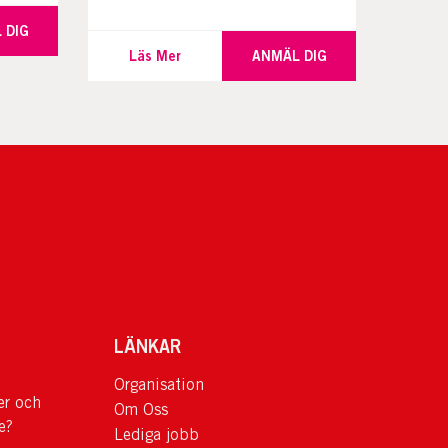
 DIG
Läs Mer
ANMÄL DIG
LÄNKAR
Organisation
er och
Om Oss
e?
Lediga jobb