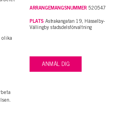
ARRANGEMANGSNUMMER
520547
PLATS
Astrakangatan 19, Hässelby-
Vällingby stadsdelsförvaltning
 olika
ANMÄL DIG
rbeta
lsen.