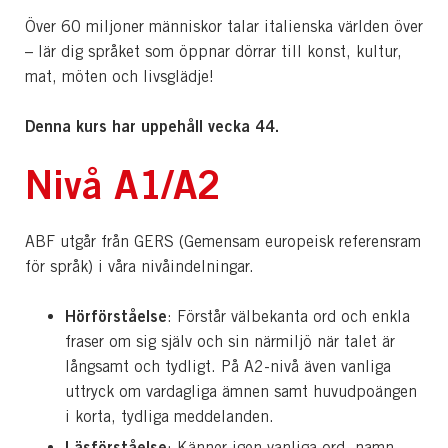
Över 60 miljoner människor talar italienska världen över
– lär dig språket som öppnar dörrar till konst, kultur,
mat, möten och livsglädje!
Denna kurs har uppehåll vecka 44.
Nivå A1/A2
ABF utgår från GERS (Gemensam europeisk referensram
för språk) i våra nivåindelningar.
Hörförståelse
: Förstår välbekanta ord och enkla
fraser om sig själv och sin närmiljö när talet är
långsamt och tydligt. På A2-nivå även vanliga
uttryck om vardagliga ämnen samt huvudpoängen
i korta, tydliga meddelanden.
Läsförståelse
: Känner igen vanliga ord, namn