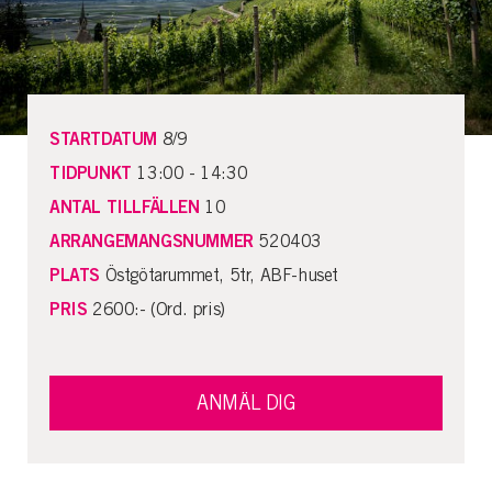
STARTDATUM
8/9
TIDPUNKT
13:00 - 14:30
ANTAL TILLFÄLLEN
10
ARRANGEMANGSNUMMER
520403
PLATS
Östgötarummet, 5tr, ABF-huset
PRIS
2600:- (Ord. pris)
ANMÄL DIG