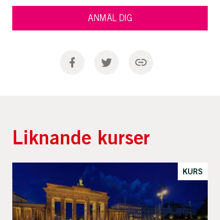
ANMÄL DIG
Liknande kurser
KURS