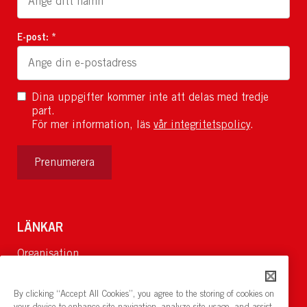
E-post: *
Dina uppgifter kommer inte att delas med tredje
part.
För mer information, läs
vår integritetspolicy
.
Prenumerera
LÄNKAR
Organisation
Om Oss
Lediga jobb
By clicking “Accept All Cookies”, you agree to the storing of cookies on
Nyheter och pressrum
your device to enhance site navigation, analyze site usage, and assist