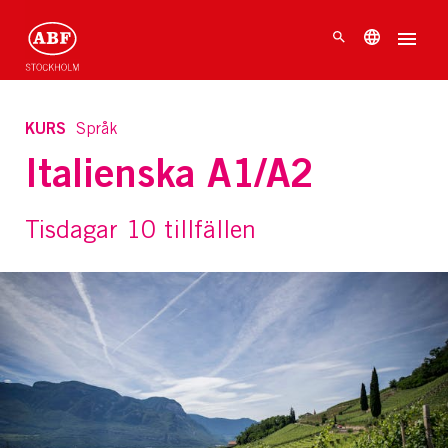
KURS
Språk
Italienska A1/A2
Tisdagar 10 tillfällen