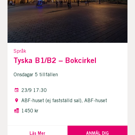
Språk
Tyska B1/B2 – Bokcirkel
Onsdagar 5 tillfällen
23/9 17:30
ABF-huset (ej fastställd sal), ABF-huset
1450 kr
Läs Mer
ANMÄL DIG