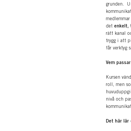
grunden. Un
kommunikati
medlemmar e
enkelt,
det
rätt kanal 
trygg i att
får verktyg
Vem passar
Kursen vänd
roll, men s
huvuduppgi
nivå
och pass
kommunikat
Det här lär 