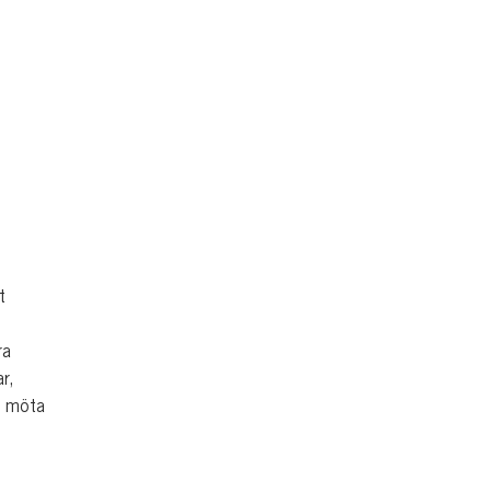
t
ra
r,
t möta