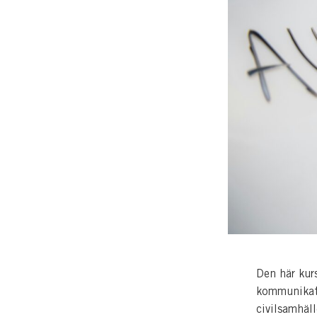
Den här kur
kommunikati
civilsamhäl