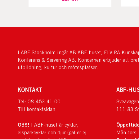
I ABF Stockholm ingår AB ABF-huset, ELVIRA Kunskap
Konferens & Servering AB. Koncernen erbjuder ett bre
utbildning, kultur och mötesplatser.
KONTAKT
ABF-HU
Tel: 08-453 41 00
Sveavägen
Till kontaktsidan
111 83 S
OBS!
Öppettide
I ABF-huset är cyklar,
elsparkcyklar och djur (gäller ej
Mån-tors