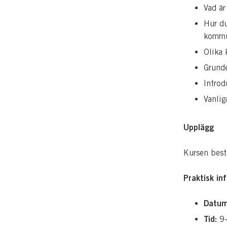
Vad är
Hur du
kommun
Olika 
Grunde
Introd
Vanlig
Upplägg
Kursen best
Praktisk in
Datum
Tid:
9-