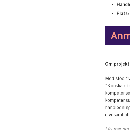
Handl
Plats:
Om projekte
Med stöd fr
”Kunskap för
kompetensen
kompetensut
handledning
civilsamhäl
Läs mer om 