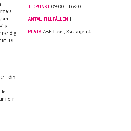
n
TIDPUNKT
09:00 - 16:30
ormera
göra
ANTAL TILLFÄLLEN
1
välja
PLATS
ABF-huset, Sveavägen 41
nner dig
ekt. Du
ar i din
nde
ur i din