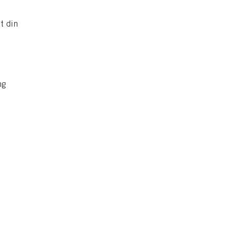
tt din
ng