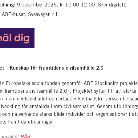
edning
: 9 december 2026, kl 10.00-12.00 (Sker digitalt)
ABF-huset, Sveavägen 41
t – Kunskap för framtidens civilsamhälle 2.0
ån Europeiska socialfonden genomför ABF Stockholm projekte
 framtidens civilsamhälle 2.0”. Projektet syftar till att stärka
 inom civilsamhället och erbjuder kostnadsfri, verksamhetsnä
veckling för anställda inom civilsamhället. Genom utbildninga
 och nätverkande stärks både individer och organisationer i at
lets framtida utmaningar.
projektet
HÄR.