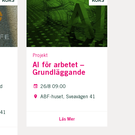
Projekt
AI för arbetet –
Grundläggande
ad
26/8 09:00
ABF-huset, Sveavägen 41
 41
Läs Mer