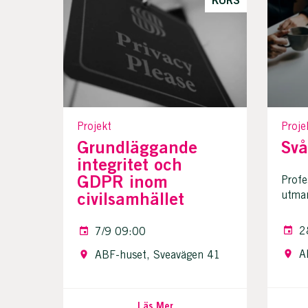
Projekt
Proje
Grundläggande
Svå
integritet och
GDPR inom
Profe
civilsamhället
utma
2
7/9 09:00
A
ABF-huset, Sveavägen 41
Läs Mer