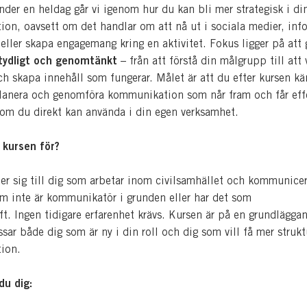
der en heldag går vi igenom hur du kan bli mer strategisk i di
on, oavsett om det handlar om att nå ut i sociala medier, inf
ller skapa engagemang kring en aktivitet. Fokus ligger på att 
 tydligt och genomtänkt
– från att förstå din målgrupp till att 
och skapa innehåll som fungerar.
Målet är att du efter kursen kä
 planera och genomföra kommunikation som når fram och får eff
 som du direkt kan använda i din egen verksamhet.
 kursen för?
er sig till dig som arbetar inom civilsamhället och kommunicer
om inte är kommunikatör i grunden eller har det som
ft
.
Ingen tidigare erfarenhet krävs. Kursen är på en
grundlägga
ar både dig som är ny i din roll och dig som vill få mer strukt
ion.
du dig: