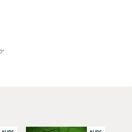
0"
KURS
KURS