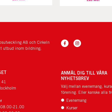
sutveckling AB och Cirkeln
tt utbud inom bildning,
SET
ANMÄL DIG TILL VÅRA
NYHETSBREV
 41
Välj mellan evenemang, kurs
tockholm
förening. Eller kanske alla tr
r
Evenemang
 08.00-21.00
Kurser