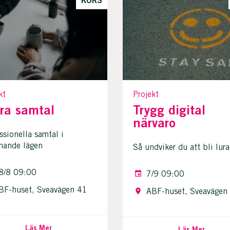
kt
Projekt
ra samtal
Trygg digital
närvaro
ssionella samtal i
nande lägen
Så undviker du att bli lur
8/8 09:00
7/9 09:00
BF-huset, Sveavägen 41
ABF-huset, Sveavägen
Läs Mer
Läs Mer