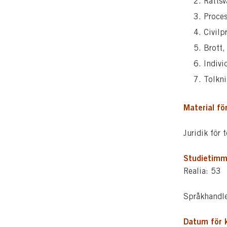
Rättsv
Proces
Civilp
Brott,
Indivi
Tolkni
Material fö
Juridik för 
Studietimm
Realia: 53
Språkhandl
Datum för 