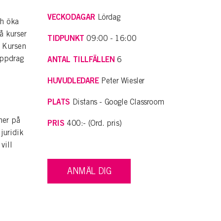
VECKODAGAR
Lördag
ch öka
å kurser
TIDPUNKT
09:00 - 16:00
. Kursen
uppdrag
ANTAL TILLFÄLLEN
6
HUVUDLEDARE
Peter Wiesler
PLATS
Distans - Google Classroom
mer på
PRIS
400:- (Ord. pris)
juridik
vill
ANMÄL DIG