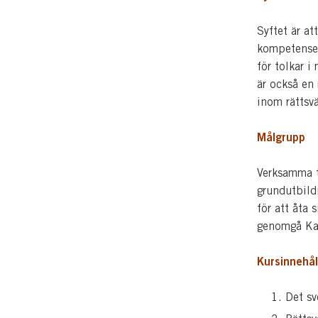
Syftet är a
kompetensen
för tolkar 
är också en 
inom rättsv
Målgrupp
Verksamma t
grundutbild
för att åta 
genomgå Kam
Kursinnehål
Det sv