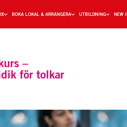
UX
BOKA LOKAL & ARRANGERA
UTBILDNING
NEW 
kurs –
dik för tolkar