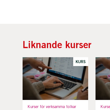
Liknande kurser
KURS
Kurser för verksamma tolkar
Kurse