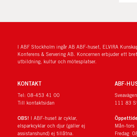
I ABF Stockholm ingår AB ABF-huset, ELVIRA Kunskap
Konferens & Servering AB. Koncernen erbjuder ett bre
utbildning, kultur och mötesplatser.
KONTAKT
ABF-HU
Tel: 08-453 41 00
Sveavägen
Till kontaktsidan
111 83 S
OBS!
Öppettide
I ABF-huset är cyklar,
elsparkcyklar och djur (gäller ej
Mån-tors
assistanshund) ej tillåtna.
Fredag 0