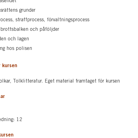
äsendet
srättens grunder
rocess, straffprocess, förvaltningsprocess
 brottsbalken och påföljder
den och lagen
ng hos polisen
r kursen
tolkar, Tolklitteratur. Eget material framtaget för kursen
ar
edning: 12
kursen