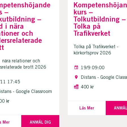
mpetenshöjande
Kompetenshöja
s –
kurs –
kutbildning –
Tolkutbildning –
d i nära
Tolka på
ationer och
Trafikverket
ersrelaterade
tt
Tolka på Trafikverket -
körkortsprov 2026
i nära relationer och
srelaterade brott 2026
19/9 09:00
Distans - Google Clas
/11 17:45
400 kr
istans - Google Classroom
00 kr
Läs Mer
ANMÄL
s Mer
ANMÄL DIG