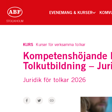
EVENEMANG & KURSER
KOMV
KURS
Kurser för verksamma tolkar
Kompetenshöjande 
Tolkutbildning – Juri
Juridik för tolkar 2026