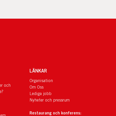
LÄNKAR
Organisation
er och
Om Oss
e?
Lediga jobb
Nyheter och pressrum
Restaurang och konferens:
lem