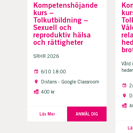
Kompetenshöjande
Ko
kurs –
kur
Tolkutbildning –
Tol
Sexuell och
Vål
reproduktiv hälsa
rel
och rättigheter
hed
bro
SRHR 2026
Våld 
heder
6/10 18:00
Distans - Google Classroom
2
400 kr
D
4
Läs Mer
ANMÄL DIG
Lä