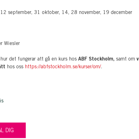
 12 september, 31 oktober, 14, 28 november, 19 december
r Wiesler
ABF Stockholm,
v
hur det fungerar att gå en kurs hos
samt om
ätt
hos oss
https://abfstockholm.se/kurser/om/
.
is
L DIG