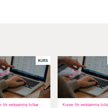
KURS
r för verksamma tolkar
Kurser för verksamma tolk