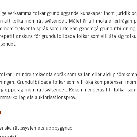
tt ge verksamma tolkar grundläggande kunskaper inom juridik o
 att tolka inom rättsväsendet. Målet är att möta efterfrågan p
i mindre frekventa språk som inte kan genomgå grundutbildning
repetitionskurs för grundutbildade tolkar som vill åta sig tolk
äsendet.
olkar i mindre frekventa språk som sällan eller aldrig förekom
ningen. Grundutbildade tolkar som vill öka kompetensen inom 
sig uppdrag inom rättsväsendet. Rekommenderas till tolkar som 
markollegiets auktorisationsprov.
l
enska rättssystemets uppbyggnad