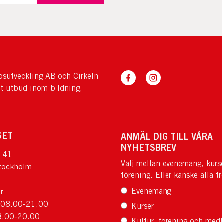
sutveckling AB och Cirkeln
tt utbud inom bildning,
SET
ANMÄL DIG TILL VÅRA
NYHETSBREV
 41
Välj mellan evenemang, kurs
tockholm
förening. Eller kanske alla tr
r
Evenemang
 08.00-21.00
Kurser
8.00-20.00
Kultur, förening och med