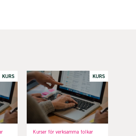
KURS
KURS
ar
Kurser för verksamma tolkar