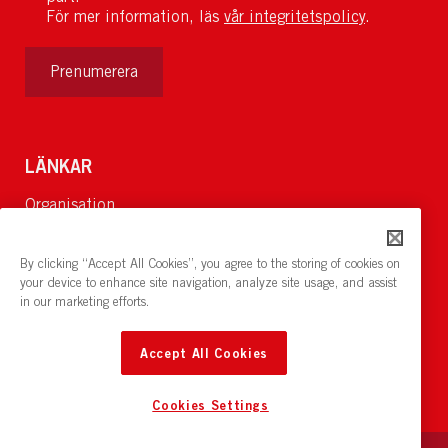
För mer information, läs
vår integritetspolicy
.
Prenumerera
LÄNKAR
Organisation
Om Oss
Lediga jobb
By clicking “Accept All Cookies”, you agree to the storing of cookies on
Nyheter och pressrum
your device to enhance site navigation, analyze site usage, and assist
in our marketing efforts.
Restaurang och konferens:
cirkelnstockholm.se
Accept All Cookies
Cookies Settings