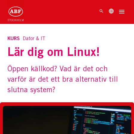
KURS
Dator & IT
Lär dig om Linux!
Öppen källkod? Vad är det och
varför är det ett bra alternativ till
slutna system?