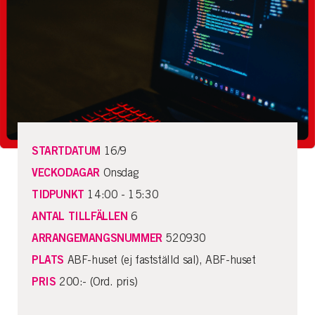
STARTDATUM
16/9
VECKODAGAR
Onsdag
TIDPUNKT
14:00 - 15:30
ANTAL TILLFÄLLEN
6
ARRANGEMANGSNUMMER
520930
PLATS
ABF-huset (ej fastställd sal), ABF-huset
PRIS
200:- (Ord. pris)