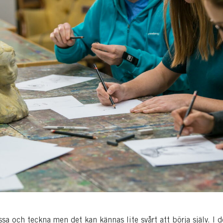
ssa och teckna men det kan kännas lite svårt att börja själv. I 