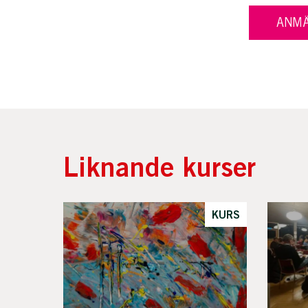
ANMÄ
Liknande kurser
KURS