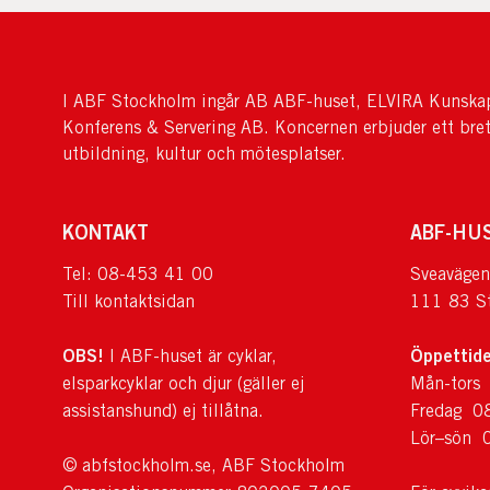
I ABF Stockholm ingår AB ABF-huset, ELVIRA Kunskap
Konferens & Servering AB. Koncernen erbjuder ett bre
utbildning, kultur och mötesplatser.
KONTAKT
ABF-HU
Tel: 08-453 41 00
Sveavägen
Till kontaktsidan
111 83 S
OBS!
Öppettide
I ABF-huset är cyklar,
elsparkcyklar och djur (gäller ej
Mån-tors
assistanshund) ej tillåtna.
Fredag 0
Lör–sön 
© abfstockholm.se, ABF Stockholm