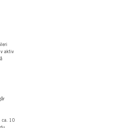
leri
v aktiv
på
går
 ca. 10
 du