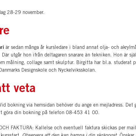
dag 28-29 november.
re
hri
är sedan många år kursledare i bland annat olja- och akrylmå
 Där utgår hon ifrån deltagaren snarare än tekniken. Hon är själ
m målning, collage samt skulptur. Birgitta har bl.a. studerat 
Danmarks Designskole och Nyckelviksskolan.
tt veta
d bokning via hemsidan behöver du ange en mejladress. Det 
tt göra din bokning på telefon 08-453 41 00.
H FAKTURA: Kallelse och eventuell faktura skickas per mail
 kursstart.
Observera att den kan hamna i din skräppost
. Önskar