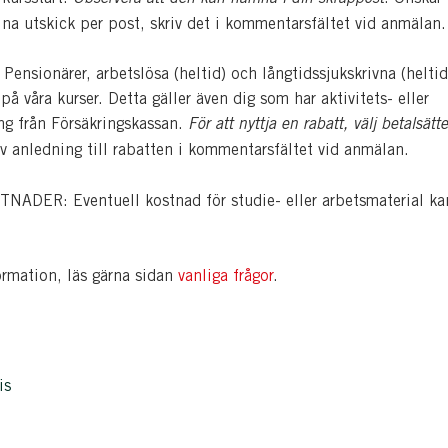
dina utskick per post, skriv det i kommentarsfältet vid anmälan.
nsionärer, arbetslösa (heltid) och långtidssjukskrivna (heltid
å våra kurser. Detta gäller även dig som har aktivitets- eller
ing från Försäkringskassan.
För att nyttja en rabatt, välj betalsätte
iv anledning till rabatten i kommentarsfältet vid anmälan.
ADER: Eventuell kostnad för studie- eller arbetsmaterial ka
ormation, läs gärna sidan
vanliga frågor
.
is