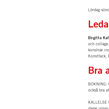
Lördag-sön
Leda
Birgitta Ka
och collage.
konstnär ino
Konstfack, 
Bra a
BOKNING: Vi
också bra a
KALLELSE OC
dagar innan