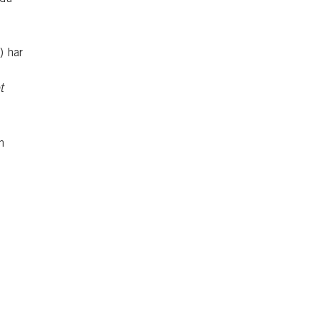
) har
t
n