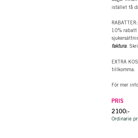
istället få 
RABATTER: Pe
10% rabatt p
sjukersättn
faktura
. Skr
EXTRA KOSTN
tillkomma.
För mer inf
PRIS
2100:-
Ordinarie pr