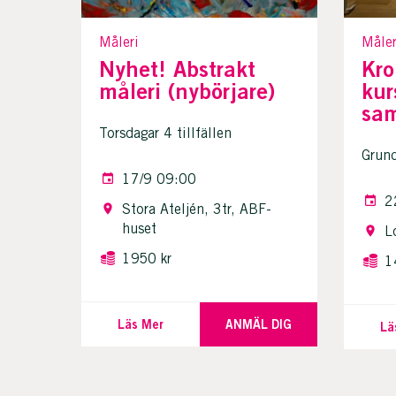
Måleri
Måler
Nyhet! Abstrakt
Kro
måleri (nybörjare)
kur
sam
Torsdagar 4 tillfällen
Grun
17/9 09:00
2
Stora Ateljén, 3tr, ABF-
huset
L
1950 kr
1
Läs Mer
ANMÄL DIG
Lä