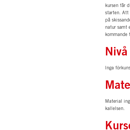
kursen får 
starten. Att
på skissand
natur samt e
kommande t
Nivå
Inga förkun
Mate
Material in
kallelsen.
Kurs