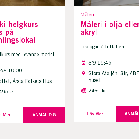
i
Måleri
ki helgkurs –
Måleri i olja elle
s på
akryl
lingslokal
Tisdagar 7 tillfällen
dkurs med levande modell
8/9 15:45
2/8 10:00
Stora Ateljén, 3tr, ABF
huset
oftet, Årsta Folkets Hus
2460 kr
495 kr
Läs Mer
ANMÄL
s Mer
ANMÄL DIG