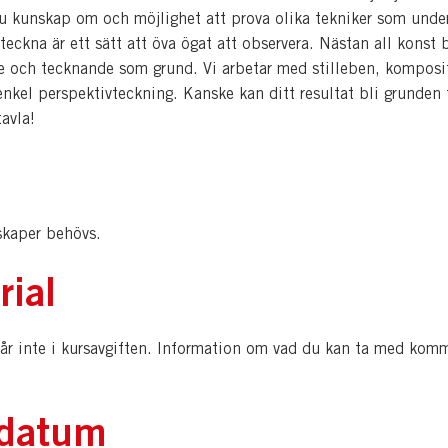
du kunskap om och möjlighet att prova olika tekniker som under
 teckna är ett sätt att öva ögat att observera. Nästan all konst 
e och tecknande som grund. Vi arbetar med stilleben, komposi
nkel perspektivteckning. Kanske kan ditt resultat bli grunden t
avla!
skaper behövs.
rial
går inte i kursavgiften. Information om vad du kan ta med komm
datum