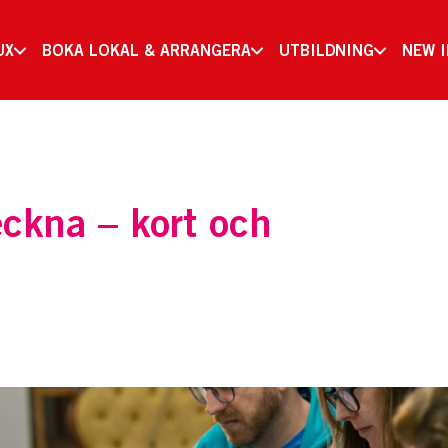
UX
BOKA LOKAL & ARRANGERA
UTBILDNING
NEW 
eckna – kort och