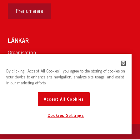
Prenumerera
LÄNKAR
Organisation
Om Oss
Lediga jobb
By clicking “Accept All Cookies”, you agree to the storing of cookies on
Nyheter och pressrum
your device to enhance site navigation, analyze site usage, and assist
in our marketing efforts.
Restaurang och konferens:
cirkelnstockholm.se
Accept All Cookies
Cookies Settings