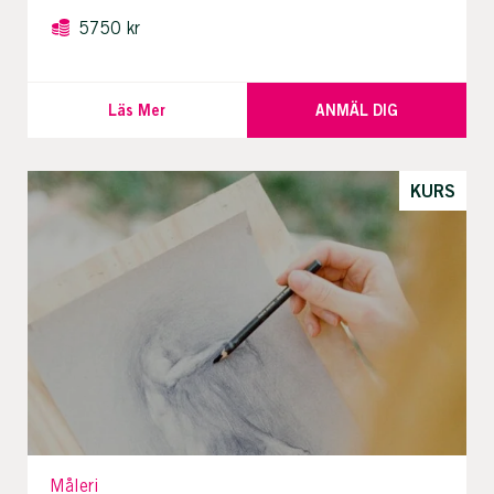
5750 kr
Läs Mer
ANMÄL DIG
KURS
Måleri