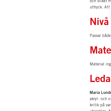
och vilket m
uttryck. Att
Nivå
Passar både
Mate
Material ing
Leda
Maria Lun
akryl- och 
kritik på va