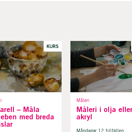
KURS
i
Måleri
arell – Måla
Måleri i olja elle
lleben med breda
akryl
slar
Måndagar 12 tillfällen