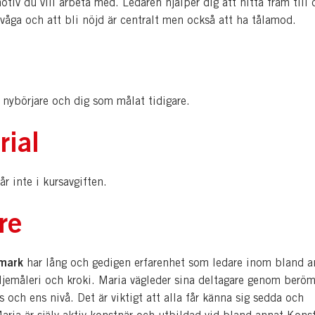
otiv du vill arbeta med. Ledaren hjälper dig att hitta fram till 
 våga och att bli nöjd är centralt men också att ha tålamod.
 nybörjare och dig som målat tidigare.
rial
år inte i kursavgiften.
re
dmark
har lång och gedigen erfarenhet som ledare inom bland a
oljemåleri och kroki. Maria vägleder sina deltagare genom berö
rs och ens nivå. Det är viktigt att alla får känna sig sedda och