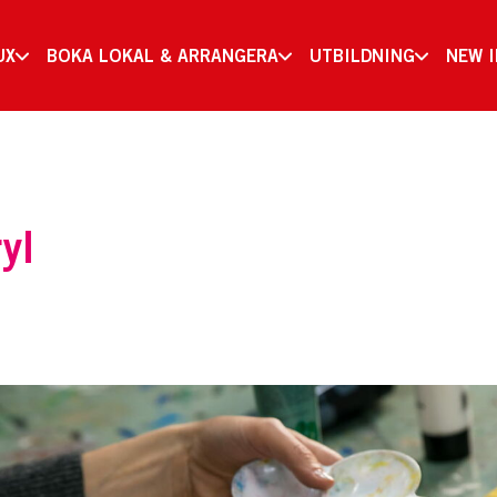
UX
BOKA LOKAL & ARRANGERA
UTBILDNING
NEW 
ryl