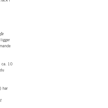
fack i
går
ligger
mmande
 ca. 10
 du
) har
t