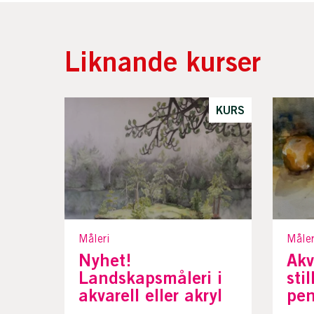
Liknande kurser
KURS
Måleri
Måler
Nyhet!
Akv
Landskapsmåleri i
sti
akvarell eller akryl
pen