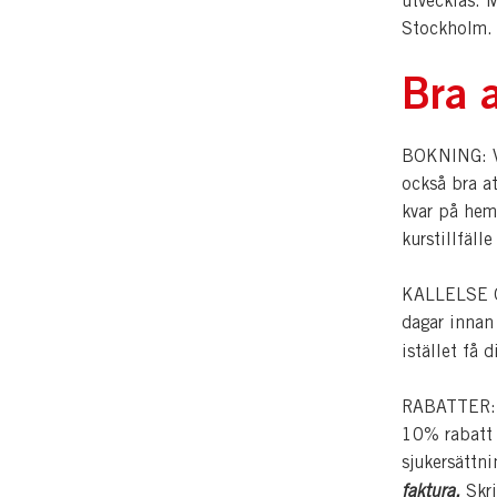
utvecklas. M
Stockholm.
Bra a
BOKNING: Vi
också bra a
kvar på hem
kurstillfälle
KALLELSE OC
dagar innan
istället få 
RABATTER: Pe
10% rabatt p
sjukersättn
faktura.
Skri