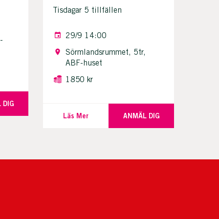
Tisdagar 5 tillfällen
29/9 14:00
-
Sörmlandsrummet, 5tr,
ABF-huset
1850 kr
 DIG
Läs Mer
ANMÄL DIG