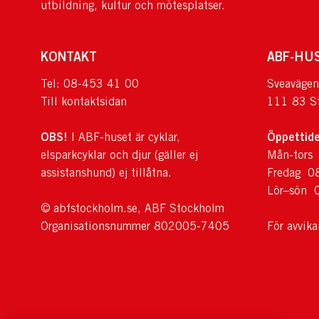
utbildning, kultur och mötesplatser.
KONTAKT
ABF-HU
Tel: 08-453 41 00
Sveavägen
Till kontaktsidan
111 83 S
OBS!
Öppettide
I ABF-huset är cyklar,
elsparkcyklar och djur (gäller ej
Mån-tors
assistanshund) ej tillåtna.
Fredag 0
Lör–sön 
© abfstockholm.se, ABF Stockholm
Organisationsnummer 802005-7405
För avvik