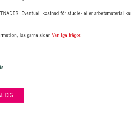
ADER: Eventuell kostnad för studie- eller arbetsmaterial ka
ormation, läs gärna sidan
Vanliga frågor.
is
L DIG