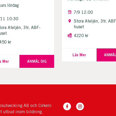
urs lördag
7/9 12:00
/11 10:30
Stora Ateljén, 3tr, ABF
huset
tora Ateljén, 3tr, ABF-
uset
4220 kr
450 kr
Läs Mer
ANMÄL
s Mer
ANMÄL DIG
sutveckling AB och Cirkeln
tt utbud inom bildning,