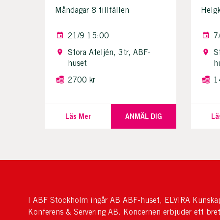
Måndagar 8 tillfällen
Helgk
21/9 15:00
7
Stora Ateljén, 3tr, ABF-
S
huset
h
2700 kr
1
Läs Mer
ANMÄL DIG
Lä
I ABF Stockholm ingår AB ABF-huset, ELVIRA Kunskap
Konferens & Servering AB. Koncernen erbjuder ett bre