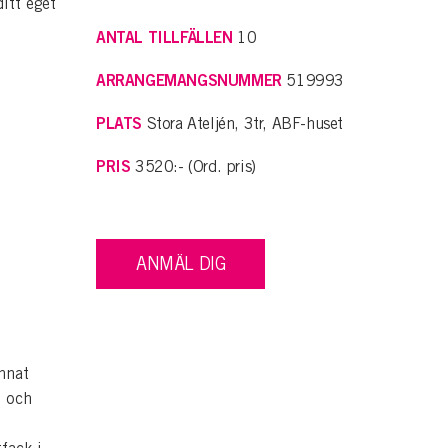
ditt eget
ANTAL TILLFÄLLEN
10
ARRANGEMANGSNUMMER
519993
PLATS
Stora Ateljén, 3tr, ABF-huset
PRIS
3520:- (Ord. pris)
ANMÄL DIG
nnat
m och