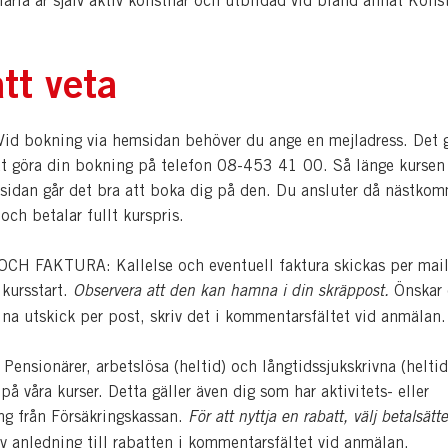
aria är själv aktiv konstnär och utbildad vid bland annat Konst
tt veta
d bokning via hemsidan behöver du ange en mejladress. Det 
tt göra din bokning på telefon 08-453 41 00. Så länge kursen 
sidan går det bra att boka dig på den. Du ansluter då nästko
 och betalar fullt kurspris.
H FAKTURA: Kallelse och eventuell faktura skickas per mail
 kursstart.
Observera att den kan hamna i din skräppost.
Önskar
dina utskick per post, skriv det i kommentarsfältet vid anmälan.
nsionärer, arbetslösa (heltid) och långtidssjukskrivna (heltid
å våra kurser. Detta gäller även dig som har aktivitets- eller
ing från Försäkringskassan.
För att nyttja en rabatt, välj betalsätte
v anledning till rabatten i kommentarsfältet vid anmälan.