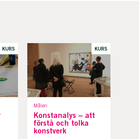
KURS
KURS
Måleri
r
Konstanalys – att
förstå och tolka
konstverk