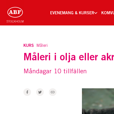
EVENEMANG & KURSER
KOMV
KURS
Måleri
Måleri i olja eller ak
Måndagar 10 tillfällen