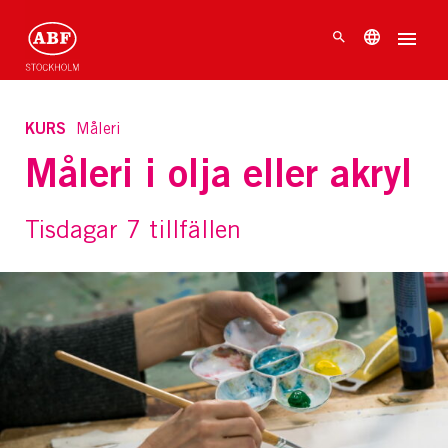
KURS
Måleri
Måleri i olja eller akryl
Tisdagar 7 tillfällen