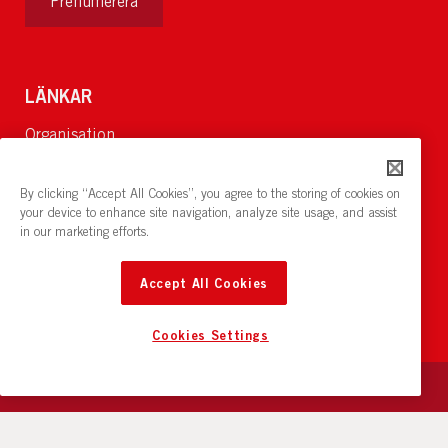
Prenumerera
LÄNKAR
Organisation
Om Oss
Lediga jobb
By clicking “Accept All Cookies”, you agree to the storing of cookies on
Nyheter och pressrum
your device to enhance site navigation, analyze site usage, and assist
in our marketing efforts.
Restaurang och konferens:
cirkelnstockholm.se
Accept All Cookies
Cookies Settings