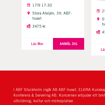
17/9 17:30
2
Stora Ateljén, 3tr, ABF-
huset
S
h
3475 kr
4
Läs Mer
ANMÄL DIG
Lä
I ABF Stockholm ingår AB ABF-huset, ELVIRA Kunskap
Konferens & Servering AB. Koncernen erbjuder ett bre
utbildning, kultur och mötesplatser.