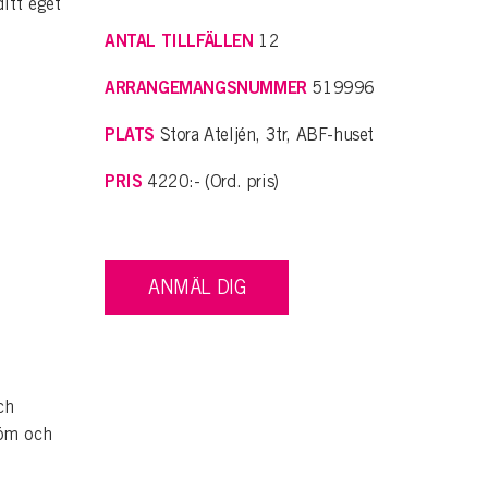
ditt eget
ANTAL TILLFÄLLEN
12
ARRANGEMANGSNUMMER
519996
PLATS
Stora Ateljén, 3tr, ABF-huset
PRIS
4220:- (Ord. pris)
ANMÄL DIG
ch
röm och