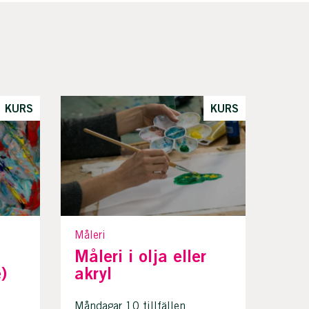
KURS
KURS
Måleri
Måleri i olja eller
)
akryl
Måndagar 10 tillfällen