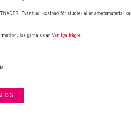
ADER: Eventuell kostnad för studie- eller arbetsmaterial ka
ormation, läs gärna sidan
Vanliga frågor.
is
L DIG