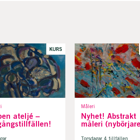
KURS
i
Måleri
en ateljé –
Nyhet! Abstrakt
ångstillfällen!
måleri (nybörjare
gar
Torsdagar 4 tillfällen