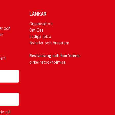
LÄNKAR
Organisation
er och
Om Oss
e?
Lediga jobb
Nyheter och pressrum
Restaurang och konferens:
lem
cirkelnstockholm.se
te att