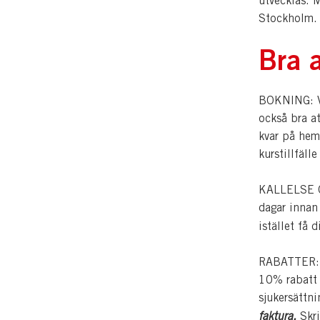
utvecklas. M
Stockholm.
Bra a
BOKNING: Vi
också bra a
kvar på hem
kurstillfälle
KALLELSE OC
dagar innan
istället få 
RABATTER: Pe
10% rabatt p
sjukersättn
faktura.
Skri