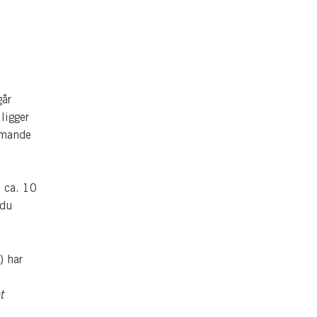
går
ligger
mmande
 ca. 10
 du
) har
t