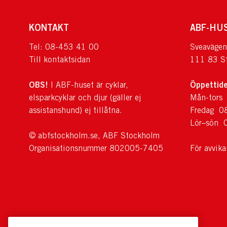
KONTAKT
ABF-HU
Tel: 08-453 41 00
Sveavägen
Till kontaktsidan
111 83 S
OBS!
Öppettide
I ABF-huset är cyklar,
elsparkcyklar och djur (gäller ej
Mån-tors
assistanshund) ej tillåtna.
Fredag 0
Lör–sön 
© abfstockholm.se, ABF Stockholm
Organisationsnummer 802005-7405
För avvik