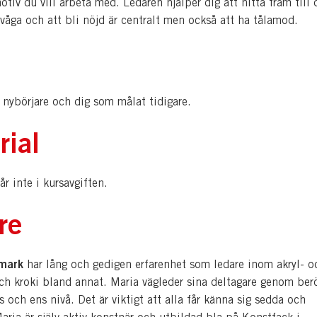
otiv du vill arbeta med. Ledaren hjälper dig att hitta fram till 
 våga och att bli nöjd är centralt men också att ha tålamod.
 nybörjare och dig som målat tidigare.
rial
år inte i kursavgiften.
re
mark
har lång och gedigen erfarenhet som ledare inom akryl- o
och kroki bland annat. Maria vägleder sina deltagare genom be
rs och ens nivå. Det är viktigt att alla får känna sig sedda och