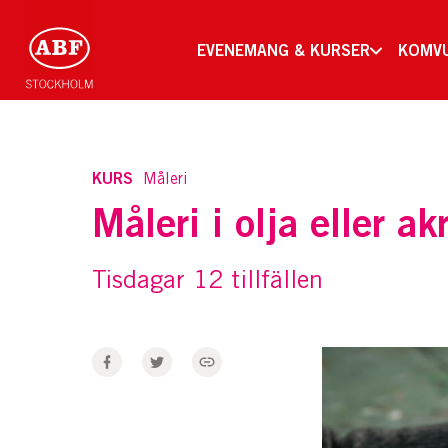
EVENEMANG & KURSER
KOMV
KURS
Måleri
Måleri i olja eller ak
Tisdagar 12 tillfällen