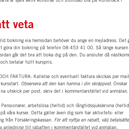
aria är själv aktiv konstnär och utbildad bla på Konstfack i
tt veta
d bokning via hemsidan behöver du ange en mejladress. Det 
tt göra din bokning på telefon 08-453 41 00. Så länge kursen 
sidan går det bra att boka dig på den. Du ansluter då nästko
 och betalar fullt kurspris.
H FAKTURA: Kallelse och eventuell faktura skickas per mail
 kursstart.
Observera att den kan hamna i din skräppost.
Önskar
dina utskick per post, skriv det i kommentarsfältet vid anmälan.
nsionärer, arbetslösa (heltid) och långtidssjukskrivna (heltid
å våra kurser. Detta gäller även dig som har aktivitets- eller
ing från Försäkringskassan.
För att nyttja en rabatt, välj betalsätte
v anledning till rabatten i kommentarsfältet vid anmälan.