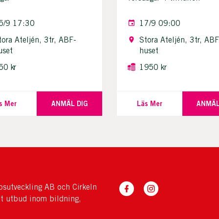
5/9 17:30
17/9 09:00
tora Ateljén, 3tr, ABF-
Stora Ateljén, 3tr, ABF
uset
huset
50 kr
1950 kr
s Mer
ANMÄL DIG
Läs Mer
ANMÄL
sutveckling AB och Cirkeln
tt utbud inom bildning,