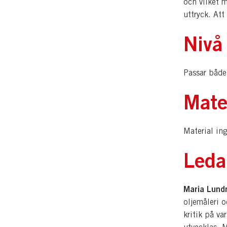
och vilket m
uttryck. Att
Nivå
Passar både
Mate
Material ing
Leda
Maria Lund
oljemåleri 
kritik på va