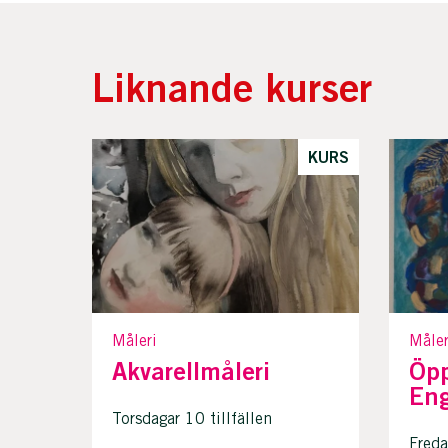
Liknande kurser
KURS
Måleri
Måler
Akvarellmåleri
Öpp
Eng
Torsdagar 10 tillfällen
Freda