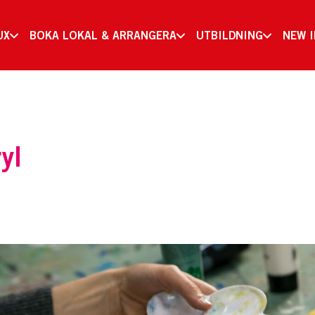
UX
BOKA LOKAL & ARRANGERA
UTBILDNING
NEW 
ryl