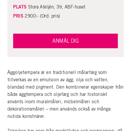
PLATS
Stora Ateljén, 3tr, ABF-huset
PRIS
2900:- (Ord. pris)
ANMÄL DIG
Äggoljetempera är en traditionell målarfärg som
tillverkas av en emulsion av ägg, olja och vatten,
blandad med pigment. Den kombinerar egenskaper från
både äggtempera och oljefärg och har historiskt
använts inom muralmåleri, möbelmåleri och
dekorationsmåleri – men används också av många
nutida konstnärer.
Tekniken har anor från medeltiden och renässansen, då