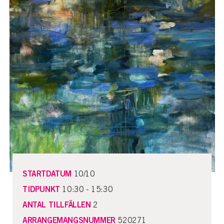
STARTDATUM
10/10
TIDPUNKT
10:30 - 15:30
ANTAL TILLFÄLLEN
2
ARRANGEMANGSNUMMER
520271