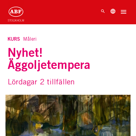
KURS
Måleri
Nyhet!
Äggoljetempera
Lördagar 2 tillfällen