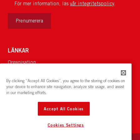
För mer information, läs
vår integritetspolicy
.
Prenumerera
LÄNKAR
Organisation
Om Oss
Lediga jobb
By clicking “Accept All Cookies”, you agree to the storing of cookies on
Nyheter och pressrum
your device to enhance site navigation, analyze site usage, and assist
in our marketing efforts.
Restaurang och konferens:
cirkelnstockholm.se
Accept All Cookies
Cookies Settings