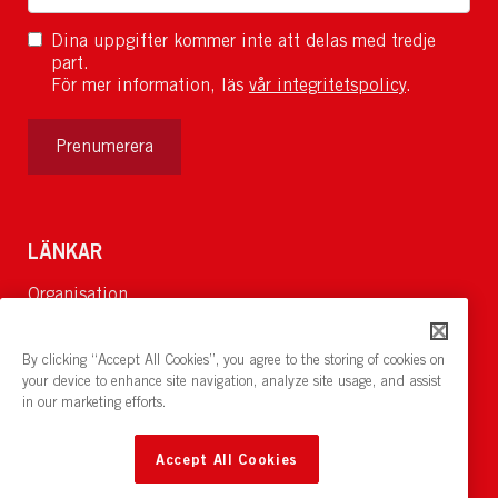
Dina uppgifter kommer inte att delas med tredje
part.
För mer information, läs
vår integritetspolicy
.
Prenumerera
LÄNKAR
Organisation
Om Oss
Lediga jobb
By clicking “Accept All Cookies”, you agree to the storing of cookies on
Nyheter och pressrum
your device to enhance site navigation, analyze site usage, and assist
in our marketing efforts.
Restaurang och konferens:
cirkelnstockholm.se
Accept All Cookies