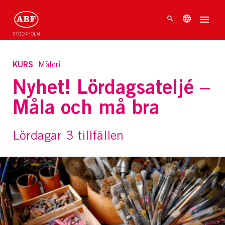
KURS
Måleri
Nyhet! Lördagsateljé –
Måla och må bra
Lördagar 3 tillfällen