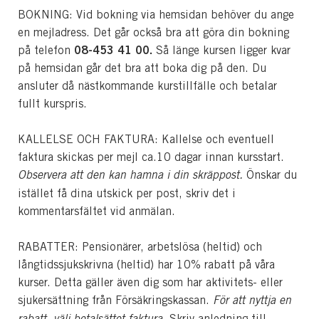
BOKNING: Vid bokning via hemsidan behöver du ange
en mejladress. Det går också bra att göra din bokning
08-453 41 00.
på telefon
Så länge kursen ligger kvar
på hemsidan går det bra att boka dig på den. Du
ansluter då nästkommande kurstillfälle och betalar
fullt kurspris.
KALLELSE OCH FAKTURA: Kallelse och eventuell
faktura skickas per mejl ca.10 dagar innan kursstart.
Observera att den kan hamna i din skräppost.
Önskar du
istället få dina utskick per post, skriv det i
kommentarsfältet vid anmälan.
RABATTER: Pensionärer, arbetslösa (heltid) och
långtidssjukskrivna (heltid) har 10% rabatt på våra
kurser. Detta gäller även dig som har aktivitets- eller
sjukersättning från Försäkringskassan.
För att nyttja en
rabatt, välj betalsättet faktura.
Skriv anledning till