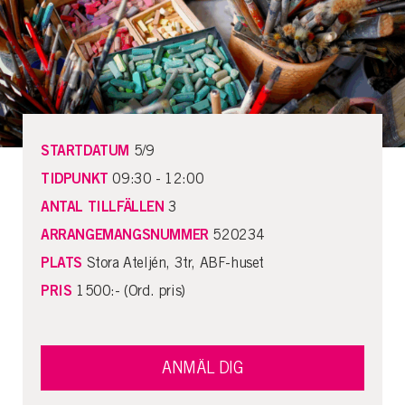
STARTDATUM
5/9
TIDPUNKT
09:30 - 12:00
ANTAL TILLFÄLLEN
3
ARRANGEMANGSNUMMER
520234
PLATS
Stora Ateljén, 3tr, ABF-huset
PRIS
1500:- (Ord. pris)
ANMÄL DIG