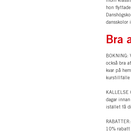
inom klassi
hon flyttade
Danshögskol
dansskolor 
Bra a
BOKNING: Vi
också bra a
kvar på hem
kurstillfälle
KALLELSE OC
dagar innan
istället få 
RABATTER: Pe
10% rabatt p