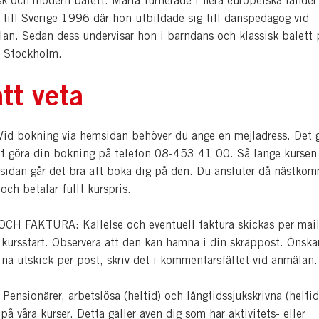
sk och modern balett. Maria turnerade i flera europeiska länder
 till Sverige 1996 där hon utbildade sig till danspedagog vid
an. Sedan dess undervisar hon i barndans och klassisk balett p
i Stockholm.
tt veta
d bokning via hemsidan behöver du ange en mejladress. Det 
tt göra din bokning på telefon 08-453 41 00. Så länge kursen 
sidan går det bra att boka dig på den. Du ansluter då nästko
 och betalar fullt kurspris.
H FAKTURA: Kallelse och eventuell faktura skickas per mail
 kursstart. Observera att den kan hamna i din skräppost. Önska
dina utskick per post, skriv det i kommentarsfältet vid anmälan.
nsionärer, arbetslösa (heltid) och långtidssjukskrivna (heltid
å våra kurser. Detta gäller även dig som har aktivitets- eller