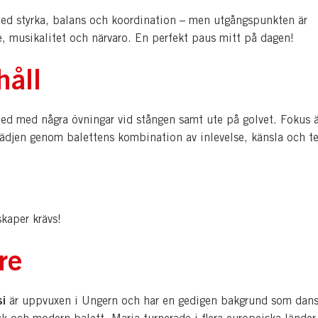
med styrka, balans och koordination – men utgångspunkten är
e, musikalitet och närvaro. En perfekt paus mitt på dagen!
håll
med med några övningar vid stången samt ute på golvet. Fokus ä
lädjen genom balettens kombination av inlevelse, känsla och te
kaper krävs!
re
si
är uppvuxen i Ungern och har en gedigen bakgrund som dans