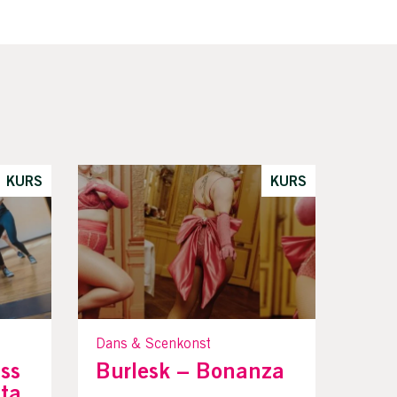
KURS
KURS
Dans & Scenkonst
ss
Burlesk – Bonanza
ta