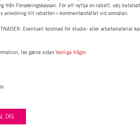
ng från Försäkringskassan. För att nyttja en rabatt, välj betalsät
iv anledning till rabatten i kommentarsfältet vid anmälan.
ADER: Eventuell kostnad för studie- eller arbetsmaterial ka
ormation, läs gärna sidan
Vanliga frågor.
is
L DIG