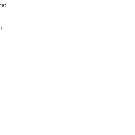
tet
n