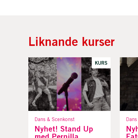
Liknande kurser
KURS
Dans & Scenkonst
Dans
Nyhet! Stand Up
Nyh
med Pernilla
Fa