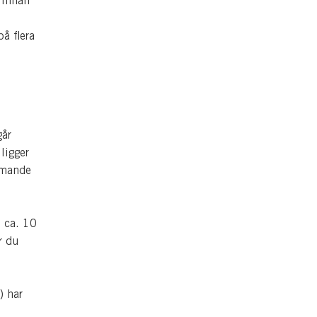
 innan
å flera
går
ligger
mmande
 ca. 10
r du
) har