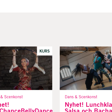
KURS
 & Scenkonst
Dans & Scenkonst
et!
Nyhet! Lunchkla
tChanceBellyDance
Salsa och Bacha