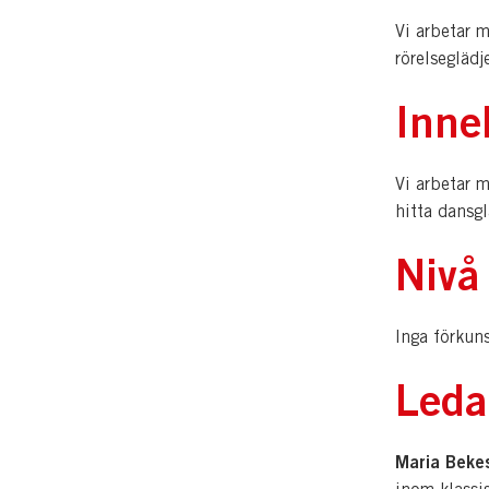
Vi arbetar 
rörelseglädj
Inne
Vi arbetar 
hitta dansg
Nivå
Inga förkuns
Leda
Maria Beke