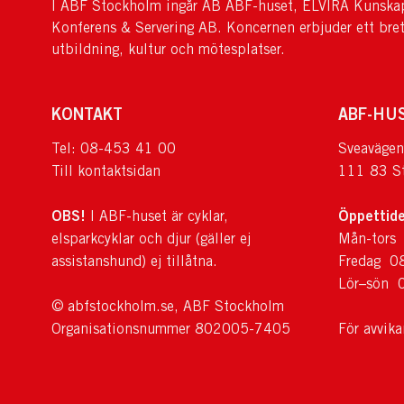
I ABF Stockholm ingår AB ABF-huset, ELVIRA Kunskap
Konferens & Servering AB. Koncernen erbjuder ett bre
utbildning, kultur och mötesplatser.
KONTAKT
ABF-HU
Tel: 08-453 41 00
Sveavägen
Till kontaktsidan
111 83 S
OBS!
Öppettide
I ABF-huset är cyklar,
elsparkcyklar och djur (gäller ej
Mån-tors
assistanshund) ej tillåtna.
Fredag 0
Lör–sön 
© abfstockholm.se, ABF Stockholm
Organisationsnummer 802005-7405
För avvik