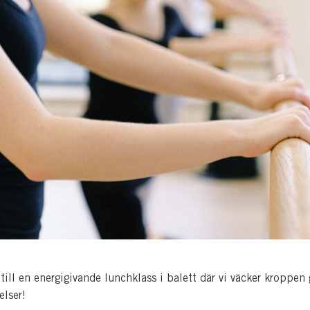
ill en energigivande lunchklass i balett där vi väcker kroppe
elser!