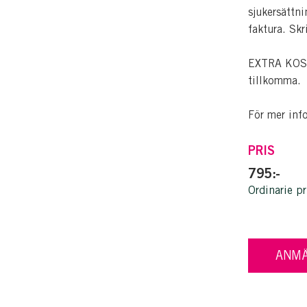
sjukersättni
faktura. Skr
EXTRA KOSTN
tillkomma.
För mer inf
PRIS
795:-
Ordinarie pr
ANMÄ