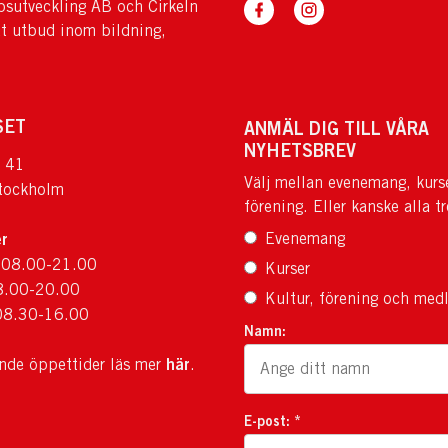
sutveckling AB och Cirkeln
tt utbud inom bildning,
SET
ANMÄL DIG TILL VÅRA
NYHETSBREV
 41
Välj mellan evenemang, kurs
tockholm
förening. Eller kanske alla tr
r
Evenemang
 08.00-21.00
Kurser
8.00-20.00
Kultur, förening och med
08.30-16.00
Namn:
här
ande öppettider läs mer
.
E-post: *