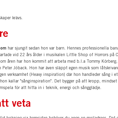
kaper krävs.
re
lbom
har sjungit sedan hon var barn. Hennes professionella ba
artade vid 22 års ålder i musikalen Little Shop of Horrors på 
nom åren har hon kommit att arbeta med b.l.a Tommy Körberg,
 Peter Jöback. Hon har även släppt egen musik som låtskrivare
egen verksamhet (Heavy inspiration) där hon handleder sång i et
hon kallar "sånginspiration". Det bygger på att kropp, mindset
mspela för att hitta in i teknik, energi och sångglädje.
tt veta
d bokning via hemsidan behöver du ange en mejladress. Det 