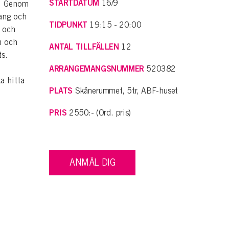
STARTDATUM
16/9
n. Genom
lang och
TIDPUNKT
19:15 - 20:00
, och
m och
ANTAL TILLFÄLLEN
12
ts.
ARRANGEMANGSNUMMER
520382
a hitta
PLATS
Skånerummet, 5tr, ABF-huset
.
PRIS
2550:- (Ord. pris)
ANMÄL DIG