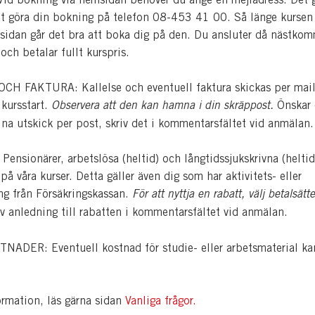
tt göra din bokning på telefon 08-453 41 00. Så länge kursen 
sidan går det bra att boka dig på den. Du ansluter då nästko
 och betalar fullt kurspris.
H FAKTURA: Kallelse och eventuell faktura skickas per mail
 kursstart.
Observera att den kan hamna i din skräppost.
Önskar
dina utskick per post, skriv det i kommentarsfältet vid anmälan.
nsionärer, arbetslösa (heltid) och långtidssjukskrivna (heltid
å våra kurser. Detta gäller även dig som har aktivitets- eller
ing från Försäkringskassan.
För att nyttja en rabatt, välj betalsätte
v anledning till rabatten i kommentarsfältet vid anmälan.
ADER: Eventuell kostnad för studie- eller arbetsmaterial ka
ormation, läs gärna sidan
Vanliga frågor.