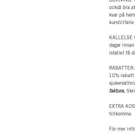
också bra a
kvar på hem
kurstillfälle
KALLELSE OC
dagar innan
istället få 
RABATTER: Pe
10% rabatt p
sjukersättn
faktura.
Skri
EXTRA KOSTN
tillkomma.
För mer inf