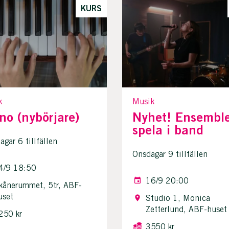
KURS
k
Musik
no (nybörjare)
Nyhet! Ensemble
spela i band
gar 6 tillfällen
Onsdagar 9 tillfällen
4/9 18:50
16/9 20:00
kånerummet, 5tr, ABF-
uset
Studio 1, Monica
Zetterlund, ABF-huset
250 kr
3550 kr