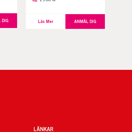
 DIG
Läs Mer
ANMÄL DIG
LÄNKAR