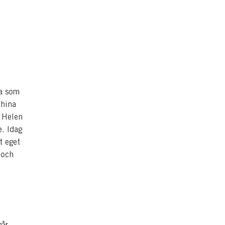
na som
China
 Helen
. Idag
t eget
 och
går