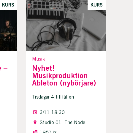
KURS
KURS
Musik
 –
Nyhet!
Musikproduktion
Ableton (nybörjare)
Tisdagar 4 tillfällen
3/11 18:30
Studio 01, The Node
1950 kr