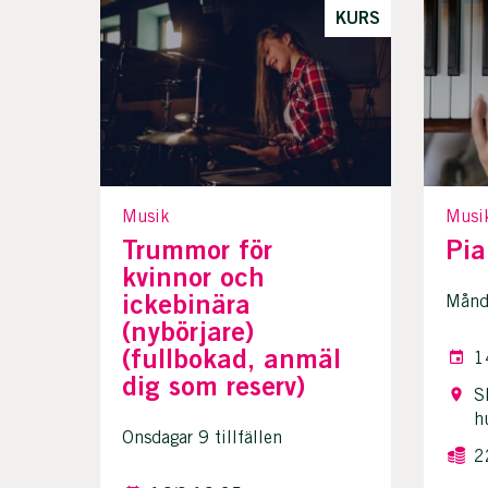
KURS
Musik
Musi
Trummor för
Pia
kvinnor och
ickebinära
Månda
(nybörjare)
(fullbokad, anmäl
1
dig som reserv)
S
h
Onsdagar 9 tillfällen
2