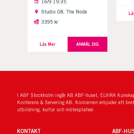
16/9 19:35
Studio 08, The Node
Lä
3395 kr
Läs Mer
ANMÄL DIG
I ABF Stockholm ingår AB ABF-huset, ELVIRA Kunskap
Konferens & Servering AB. Koncernen erbjuder ett bre
utbildning, kultur och mötesplatser.
KONTAKT
ABF-HU