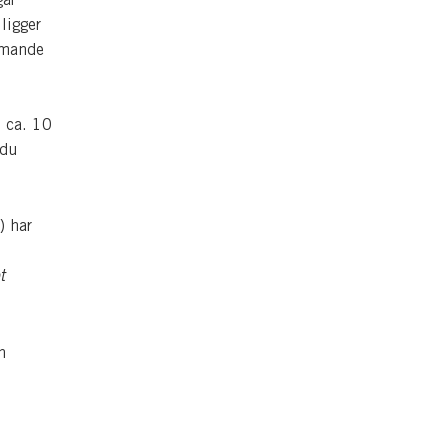
ligger
mmande
 ca. 10
 du
) har
t
n