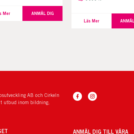
s Mer
ANMÄL DIG
Läs Mer
ANMÄL
sutveckling AB och Cirkeln
tt utbud inom bildning,
SET
ANMÄL DIG TILL VÅRA