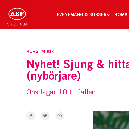
EVENEMANG & KURSER
KOMV
KURS
Musik
Nyhet! Sjung & hitt
(nybörjare)
Onsdagar 10 tillfällen