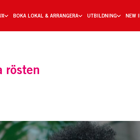
UX
BOKA LOKAL & ARRANGERA
UTBILDNING
NEW 
a rösten