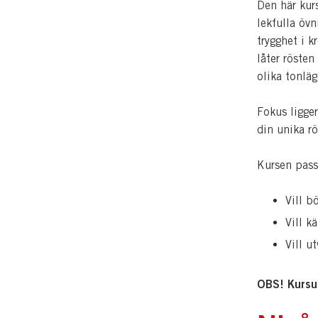
Den här kurs
lekfulla övn
trygghet i k
låter röste
olika tonläg
Fokus ligger
din unika rö
Kursen pass
Vill b
Vill k
Vill u
OBS! Kursup