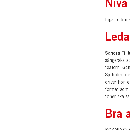
Nivå
Inga förkuns
Leda
Sandra Til
sångerska st
teatern. Ge
Sjöholm och
driver hon 
format som 
toner ska sa
Bra a
BOKNING: Vi