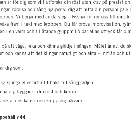
en är för dig som vill utforska din röst utan krav på prestatio
ingar, rörelse och sång hjälper vi dig att hitta din personliga k
roppen. Vi börjar med enkla steg – lyssnar in, rör oss till musik
n växa fram i takt med kroppen. Du får prova improvisation, ryt
en i en varm och tillåtande gruppmiljö där allas uttryck får pla
 på att våga, leka och känna glädje i sången. Målet är att du sk
st och känna att det klingar naturligt och äkta – inifrån och ut
ar dig som:
örja sjunga eller hitta tillbaka till sångglädjen
änna dig tryggare i din röst och kropp
tveckla musikalisk och kroppslig närvaro
pehåll v.44.