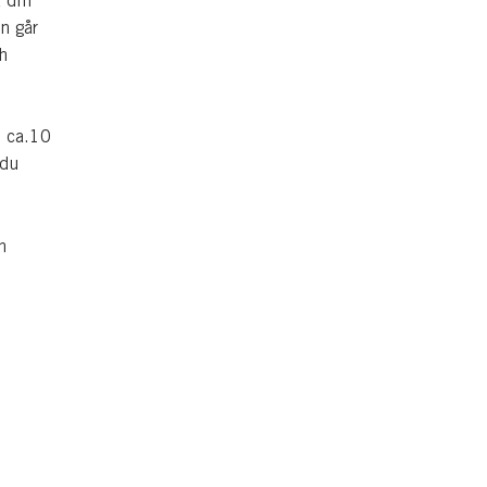
a din
n går
h
l ca.10
 du
n