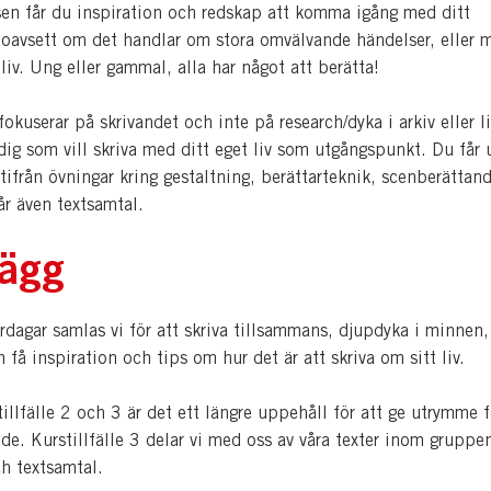
sen får du inspiration och redskap att komma igång med ditt
 oavsett om det handlar om stora omvälvande händelser, eller 
liv. Ung eller gammal, alla har något att berätta!
okuserar på skrivandet och inte på research/dyka i arkiv eller l
ig som vill skriva med ditt eget liv som utgångspunkt. Du får 
tifrån övningar kring gestaltning, berättarteknik, scenberätta
år även textsamtal.
ägg
rdagar samlas vi för att skriva tillsammans, djupdyka i minnen,
 få inspiration och tips om hur det är att skriva om sitt liv.
illfälle 2 och 3 är det ett längre uppehåll för att ge utrymme f
de. Kurstillfälle 3 delar vi med oss av våra texter inom gruppen
h textsamtal.