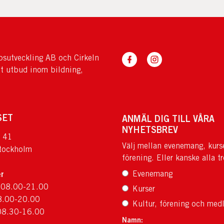
sutveckling AB och Cirkeln
tt utbud inom bildning,
SET
ANMÄL DIG TILL VÅRA
NYHETSBREV
 41
Välj mellan evenemang, kurs
tockholm
förening. Eller kanske alla tr
r
Evenemang
 08.00-21.00
Kurser
8.00-20.00
Kultur, förening och med
08.30-16.00
Namn: