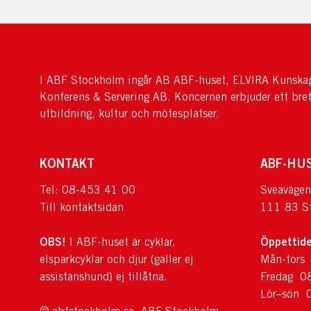
I ABF Stockholm ingår AB ABF-huset, ELVIRA Kunskap
Konferens & Servering AB. Koncernen erbjuder ett bre
utbildning, kultur och mötesplatser.
KONTAKT
ABF-HU
Tel: 08-453 41 00
Sveavägen
Till kontaktsidan
111 83 S
OBS!
Öppettide
I ABF-huset är cyklar,
elsparkcyklar och djur (gäller ej
Mån-tors
assistanshund) ej tillåtna.
Fredag 0
Lör–sön 