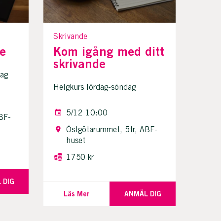
Skrivande
de
Kom igång med ditt
skrivande
ag
Helgkurs lördag-söndag
5/12 10:00
BF-
Östgötarummet, 5tr, ABF-
huset
1750 kr
 DIG
Läs Mer
ANMÄL DIG