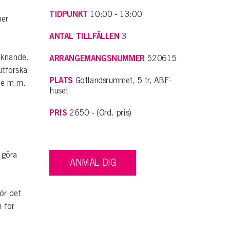
TIDPUNKT
10:00 - 13:00
mer
ANTAL TILLFÄLLEN
3
iknande.
ARRANGEMANGSNUMMER
520615
utforska
PLATS
Gotlandsrummet, 5 tr, ABF-
nde m.m.
huset
PRIS
2650:- (Ord. pris)
 göra
ANMÄL DIG
ör det
 för