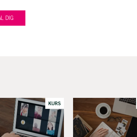
L DIG
KURS