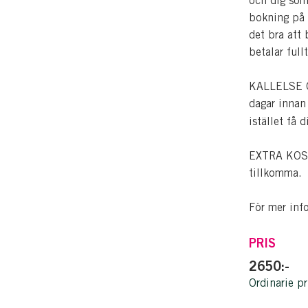
och dig som
bokning på 
det bra att
betalar fullt
KALLELSE OC
dagar innan
istället få 
EXTRA KOSTN
tillkomma.
För mer inf
PRIS
2650:-
Ordinarie pr