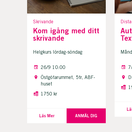
Skrivande
Dista
Kom igång med ditt
Aut
skrivande
Tex
Helgkurs lördag-söndag
Månda
26/9 10:00
7
Östgötarummet, 5tr, ABF-
D
huset
1
1750 kr
Lä
Läs Mer
ANMÄL DIG