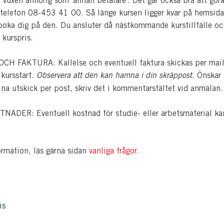
 vuxen anhörig som 'annan betalare'. Det går också bra att gör
telefon 08-453 41 00. Så länge kursen ligger kvar på hemsida
 boka dig på den. Du ansluter då nästkommande kurstillfälle oc
 kurspris.
H FAKTURA: Kallelse och eventuell faktura skickas per mai
 kursstart.
Observera att den kan hamna i din skräppost
. Önskar
dina utskick per post, skriv det i kommentarsfältet vid anmälan.
ADER: Eventuell kostnad för studie- eller arbetsmaterial ka
ormation, läs gärna sidan
vanliga frågor
.
is