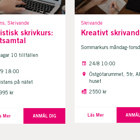
ns, Skrivande
Skrivande
istisk skrivkurs:
Kreativt skrivan
tsamtal
Sommarkurs måndag-torsd
gar 10 tillfällen
24/8 10:00
/9 18:00
Östgötarummet, 5tr, A
huset
istans på nätet
2550 kr
995 kr
Läs Mer
ANMÄL
s Mer
ANMÄL DIG