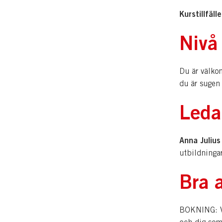
Kurstillfäl
Nivå
Du är välko
du är sugen 
Leda
Anna Julius
utbildninga
Bra a
BOKNING: Vi