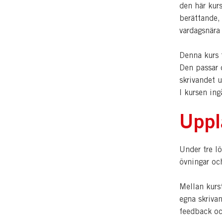
den här kur
berättande,
vardagsnära 
Denna kurs f
Den passar d
skrivandet u
I kursen ing
Uppl
Under tre lö
övningar och
Mellan kurst
egna skrivan
feedback oc