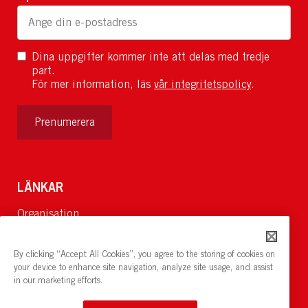
Dina uppgifter kommer inte att delas med tredje
part.
För mer information, läs
vår integritetspolicy
.
Prenumerera
LÄNKAR
Organisation
Om Oss
Lediga jobb
By clicking “Accept All Cookies”, you agree to the storing of cookies on
Nyheter och pressrum
your device to enhance site navigation, analyze site usage, and assist
in our marketing efforts.
Restaurang och konferens:
cirkelnstockholm.se