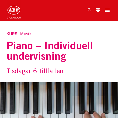
KURS
Musik
Piano – Individuell
undervisning
Tisdagar 6 tillfällen