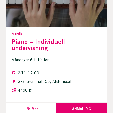
Musik
Piano – Individuell
undervisning
Måndagar 6 tillfällen
2/11 17:00
Skånerummet, 5tr, ABF-huset
4450 kr
Läs Mer
ANMÄL DIG